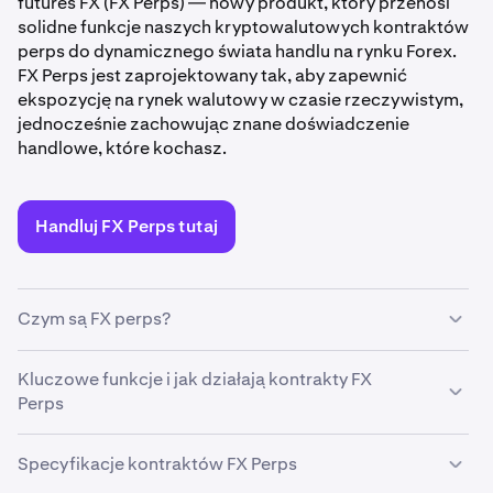
futures FX (FX Perps) — nowy produkt, który przenosi
solidne funkcje naszych kryptowalutowych kontraktów
perps do dynamicznego świata handlu na rynku Forex.
FX Perps jest zaprojektowany tak, aby zapewnić
ekspozycję na rynek walutowy w czasie rzeczywistym,
jednocześnie zachowując znane doświadczenie
handlowe, które kochasz.
Handluj FX Perps tutaj
Czym są FX perps?
FX Perps to kontrakty wieczne oparte na indeksie
Kluczowe funkcje i jak działają kontrakty FX
bazowym rynku walutowego. Podobnie jak w
Perps
przypadku krypto perps, które pozwalają na handel bez
obaw o daty wygaśnięcia. Możesz skupić się na ruchach
Dane podstawowe w czasie rzeczywistym
Specyfikacje kontraktów FX Perps
rynkowych i udoskonalać swoje strategie.
Ceny bazowych indeksów walutowych są pozyskiwane