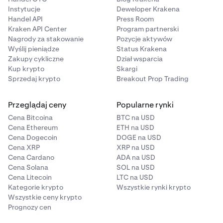
Ograniczenie zakresu cen:
Instytucje
Deweloper Krakena
Handel API
Press Room
Zakres handlu:
Zlecenia można składać
Kraken API Center
Program partnerski
wyłącznie w przedziale 4% od ostatniej
Nagrody za stakowanie
Pozycje aktywów
obserwowanej ceny indeksu.
Wyślij pieniądze
Status Krakena
Zakupy cykliczne
Dział wsparcia
Przykład:
Oferty nie mogą być składane
Kup krypto
Skargi
powyżej 4%, a zapytania nie mogą być
Sprzedaj krypto
Breakout Prop Trading
składane poniżej 4% ostatniej obserwowanej
ceny indeksu.
Przeglądaj ceny
Popularne rynki
Obsługa błędów:
Zlecenia poza tym zakresem
Cena Bitcoina
BTC na USD
będą odrzucane z komunikatem o błędzie
Cena Ethereum
ETH na USD
(OUTSIDE_PRICE_COLLAR)
.
Cena Dogecoin
DOGE na USD
Cena XRP
XRP na USD
Płynna obsługa transakcji
Cena Cardano
ADA na USD
Cena Solana
SOL na USD
Kontrakty FX Perps są zintegrowane z naszą platformą i
Cena Litecoin
LTC na USD
mają tak samo intuicyjny wygląd jak nasze kontrakty
Kategorie krypto
Wszystkie rynki krypto
krypto perps. Poza specjalnymi zasadami
Wszystkie ceny krypto
obowiązującymi podczas zamknięcia rynku, kontrakty
Prognozy cen
FX Perps działają tak samo jak produkty, które już znasz.