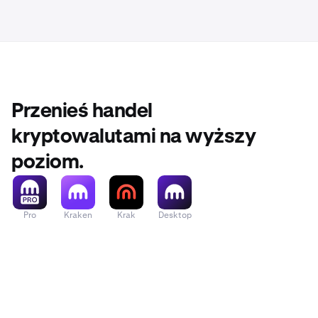
inwestycyjnej
papierami war
utraty zainw
W razie pyta
Przenieś handel
kryptowalutami na wyższy
poziom.
Pro
Kraken
Krak
Desktop
Stuknij Ku
6