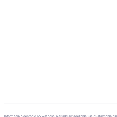
Informacja o ochronie prywatności
Warunki świadczenia usług
Ustawienia pl