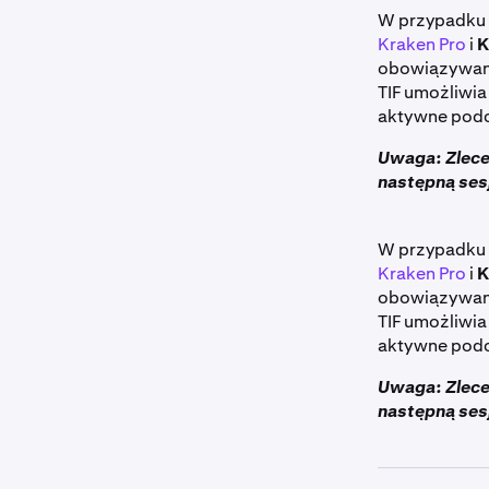
W przypadku 
Kraken Pro
i
K
obowiązywani
TIF umożliwia
aktywne podc
Uwaga: Zlece
następną ses
W przypadku 
Kraken Pro
i
K
obowiązywani
TIF umożliwia
aktywne podc
Uwaga: Zlece
następną ses