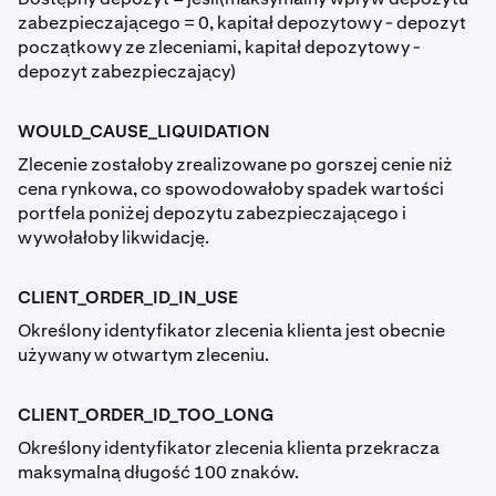
zabezpieczającego = 0, kapitał depozytowy - depozyt
początkowy ze zleceniami, kapitał depozytowy -
depozyt zabezpieczający)
WOULD_CAUSE_LIQUIDATION
Zlecenie zostałoby zrealizowane po gorszej cenie niż
cena rynkowa, co spowodowałoby spadek wartości
portfela poniżej depozytu zabezpieczającego i
wywołałoby likwidację.
CLIENT_ORDER_ID_IN_USE
Określony identyfikator zlecenia klienta jest obecnie
używany w otwartym zleceniu.
CLIENT_ORDER_ID_TOO_LONG
Określony identyfikator zlecenia klienta przekracza
maksymalną długość 100 znaków.