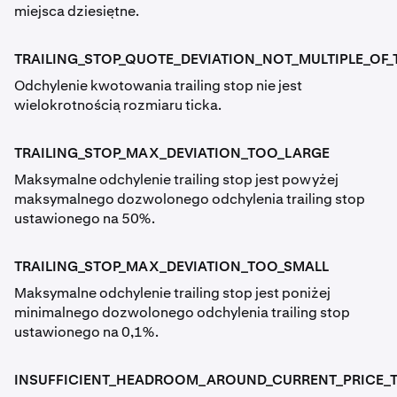
miejsca dziesiętne.
TRAILING_STOP_QUOTE_DEVIATION_NOT_MULTIPLE_OF_T
Odchylenie kwotowania trailing stop nie jest
wielokrotnością rozmiaru ticka.
TRAILING_STOP_MAX_DEVIATION_TOO_LARGE
Maksymalne odchylenie trailing stop jest powyżej
maksymalnego dozwolonego odchylenia trailing stop
ustawionego na 50%.
TRAILING_STOP_MAX_DEVIATION_TOO_SMALL
Maksymalne odchylenie trailing stop jest poniżej
minimalnego dozwolonego odchylenia trailing stop
ustawionego na 0,1%.
INSUFFICIENT_HEADROOM_AROUND_CURRENT_PRICE_TO