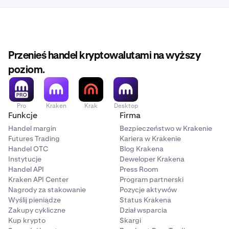
Przenieś handel kryptowalutami na wyższy
poziom.
Pro
Kraken
Krak
Desktop
Funkcje
Firma
Handel margin
Bezpieczeństwo w Krakenie
Futures Trading
Kariera w Krakenie
Handel OTC
Blog Krakena
Instytucje
Deweloper Krakena
Handel API
Press Room
Kraken API Center
Program partnerski
Nagrody za stakowanie
Pozycje aktywów
Wyślij pieniądze
Status Krakena
Zakupy cykliczne
Dział wsparcia
Kup krypto
Skargi