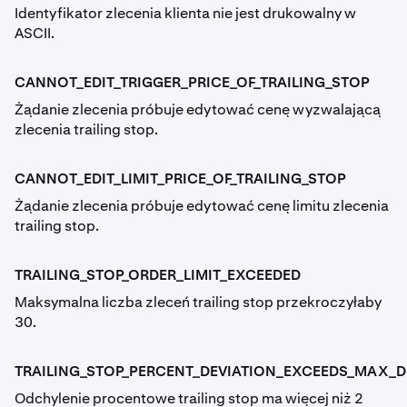
Identyfikator zlecenia klienta nie jest drukowalny w
ASCII.
CANNOT_EDIT_TRIGGER_PRICE_OF_TRAILING_STOP
Żądanie zlecenia próbuje edytować cenę wyzwalającą
zlecenia trailing stop.
CANNOT_EDIT_LIMIT_PRICE_OF_TRAILING_STOP
Żądanie zlecenia próbuje edytować cenę limitu zlecenia
trailing stop.
TRAILING_STOP_ORDER_LIMIT_EXCEEDED
Maksymalna liczba zleceń trailing stop przekroczyłaby
30.
TRAILING_STOP_PERCENT_DEVIATION_EXCEEDS_MAX_
Odchylenie procentowe trailing stop ma więcej niż 2