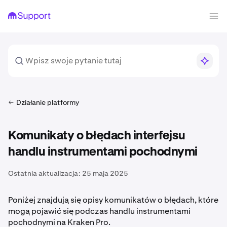
Działanie platformy
Komunikaty o błędach interfejsu
handlu instrumentami pochodnymi
Ostatnia aktualizacja:
25 maja 2025
Poniżej znajdują się opisy komunikatów o błędach, które
mogą pojawić się podczas handlu instrumentami
pochodnymi na Kraken Pro.