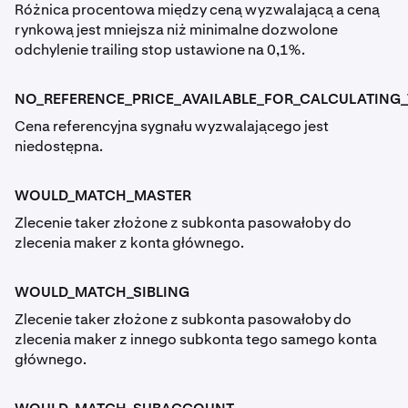
Różnica procentowa między ceną wyzwalającą a ceną
rynkową jest mniejsza niż minimalne dozwolone
odchylenie trailing stop ustawione na 0,1%.
NO_REFERENCE_PRICE_AVAILABLE_FOR_CALCULATING_
Cena referencyjna sygnału wyzwalającego jest
niedostępna.
WOULD_MATCH_MASTER
Zlecenie taker złożone z subkonta pasowałoby do
zlecenia maker z konta głównego.
WOULD_MATCH_SIBLING
Zlecenie taker złożone z subkonta pasowałoby do
zlecenia maker z innego subkonta tego samego konta
głównego.