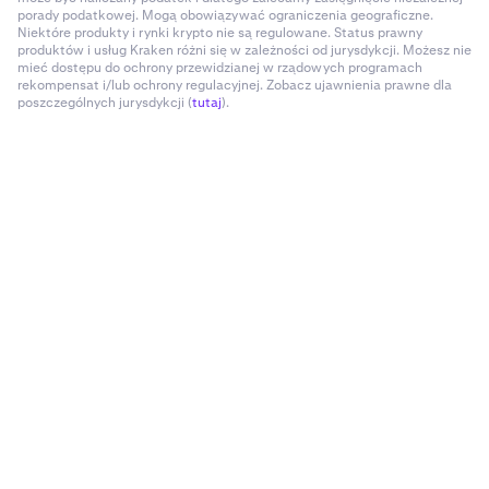
porady podatkowej. Mogą obowiązywać ograniczenia geograficzne.
Niektóre produkty i rynki krypto nie są regulowane. Status prawny
produktów i usług Kraken różni się w zależności od jurysdykcji. Możesz nie
mieć dostępu do ochrony przewidzianej w rządowych programach
rekompensat i/lub ochrony regulacyjnej. Zobacz ujawnienia prawne dla
poszczególnych jurysdykcji (
tutaj
).