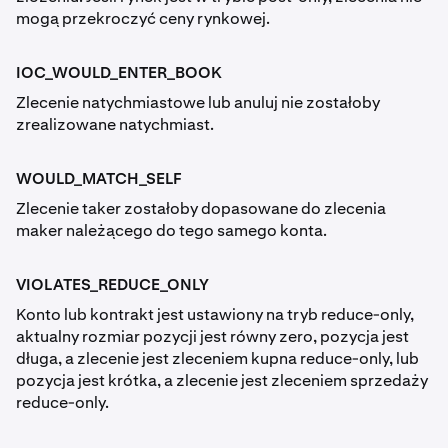
mogą przekroczyć ceny rynkowej.
IOC_WOULD_ENTER_BOOK
Zlecenie natychmiastowe lub anuluj nie zostałoby
zrealizowane natychmiast.
WOULD_MATCH_SELF
Zlecenie taker zostałoby dopasowane do zlecenia
maker należącego do tego samego konta.
VIOLATES_REDUCE_ONLY
Konto lub kontrakt jest ustawiony na tryb reduce-only,
aktualny rozmiar pozycji jest równy zero, pozycja jest
długa, a zlecenie jest zleceniem kupna reduce-only, lub
pozycja jest krótka, a zlecenie jest zleceniem sprzedaży
reduce-only.