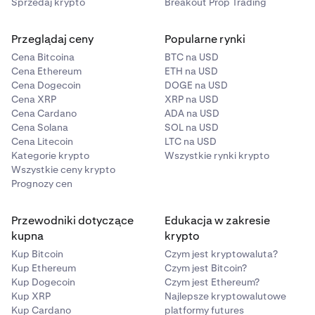
Sprzedaj krypto
Breakout Prop Trading
Przeglądaj ceny
Popularne rynki
Cena Bitcoina
BTC na USD
Cena Ethereum
ETH na USD
Cena Dogecoin
DOGE na USD
Cena XRP
XRP na USD
Cena Cardano
ADA na USD
Cena Solana
SOL na USD
Cena Litecoin
LTC na USD
Kategorie krypto
Wszystkie rynki krypto
Wszystkie ceny krypto
Prognozy cen
Przewodniki dotyczące
Edukacja w zakresie
kupna
krypto
Kup Bitcoin
Czym jest kryptowaluta?
Kup Ethereum
Czym jest Bitcoin?
Kup Dogecoin
Czym jest Ethereum?
Kup XRP
Najlepsze kryptowalutowe
Kup Cardano
platformy futures