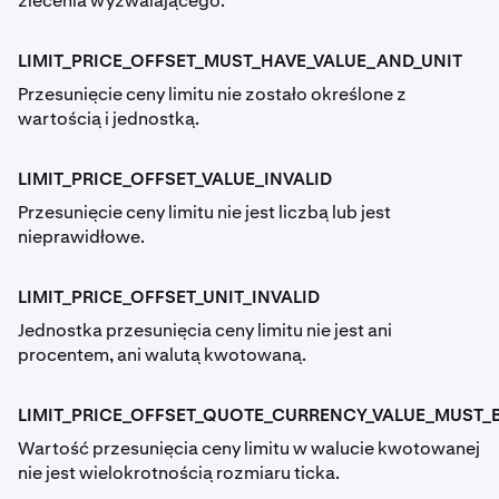
zlecenia wyzwalającego.
LIMIT_PRICE_OFFSET_MUST_HAVE_VALUE_AND_UNIT
Przesunięcie ceny limitu nie zostało określone z
wartością i jednostką.
LIMIT_PRICE_OFFSET_VALUE_INVALID
Przesunięcie ceny limitu nie jest liczbą lub jest
nieprawidłowe.
LIMIT_PRICE_OFFSET_UNIT_INVALID
Jednostka przesunięcia ceny limitu nie jest ani
procentem, ani walutą kwotowaną.
LIMIT_PRICE_OFFSET_QUOTE_CURRENCY_VALUE_MUST_B
Wartość przesunięcia ceny limitu w walucie kwotowanej
nie jest wielokrotnością rozmiaru ticka.