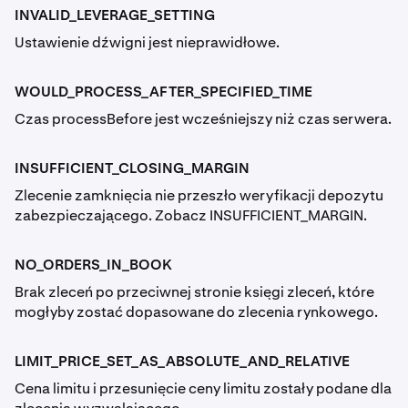
INVALID_LEVERAGE_SETTING
Ustawienie dźwigni jest nieprawidłowe.
WOULD_PROCESS_AFTER_SPECIFIED_TIME
Czas processBefore jest wcześniejszy niż czas serwera.
INSUFFICIENT_CLOSING_MARGIN
Zlecenie zamknięcia nie przeszło weryfikacji depozytu
zabezpieczającego. Zobacz INSUFFICIENT_MARGIN.
NO_ORDERS_IN_BOOK
Brak zleceń po przeciwnej stronie księgi zleceń, które
mogłyby zostać dopasowane do zlecenia rynkowego.
LIMIT_PRICE_SET_AS_ABSOLUTE_AND_RELATIVE
Cena limitu i przesunięcie ceny limitu zostały podane dla