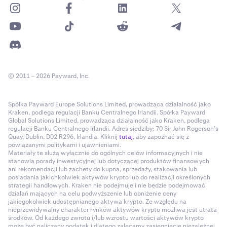
© 2011 – 2026 Payward, Inc.
Spółka Payward Europe Solutions Limited, prowadząca działalność jako
Kraken, podlega regulacji Banku Centralnego Irlandii. Spółka Payward
Global Solutions Limited, prowadząca działalność jako Kraken, podlega
regulacji Banku Centralnego Irlandii. Adres siedziby: 70 Sir John Rogerson’s
Quay, Dublin, D02 R296, Irlandia. Kliknij
tutaj
, aby zapoznać się z
powiązanymi politykami i ujawnieniami.
Materiały te służą wyłącznie do ogólnych celów informacyjnych i nie
stanowią porady inwestycyjnej lub dotyczącej produktów finansowych
ani rekomendacji lub zachęty do kupna, sprzedaży, stakowania lub
posiadania jakichkolwiek aktywów krypto lub do realizacji określonych
strategii handlowych. Kraken nie podejmuje i nie będzie podejmować
działań mających na celu podwyższenie lub obniżenie ceny
jakiegokolwiek udostępnianego aktywa krypto. Ze względu na
nieprzewidywalny charakter rynków aktywów krypto możliwa jest utrata
środków. Od każdego zwrotu i/lub wzrostu wartości aktywów krypto
może być naliczany podatek i dlatego zalecamy zasięgnięcie niezależnej