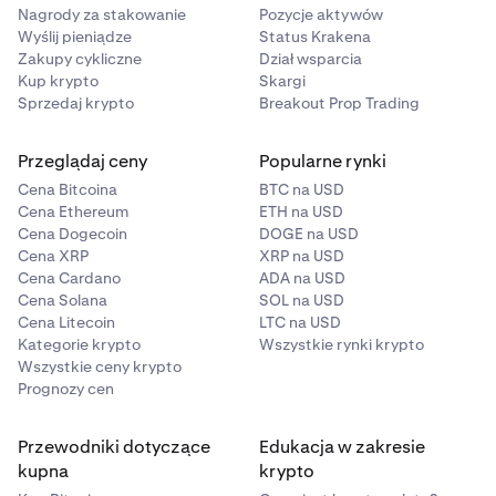
https://support.kraken.com/hc/en-
stowarzyszonym, następcą prawnym Kraken; lub (D)
Nagrody za stakowanie
Pozycje aktywów
us/articles/360001368823
agencją reklamową, promocyjną lub public relations
Wyślij pieniądze
Status Krakena
Zakupy cykliczne
Dział wsparcia
którejkolwiek z wyżej wymienionych osób (każda z nich
Okres promocji
Kup krypto
Skargi
to „Strona Powiązana z Kraken”).
Od 04 września 2024 r., 12:00 AM UTC, do 30 września
Sprzedaj krypto
Breakout Prop Trading
2024 r., 11:59 PM UTC
Jeśli potrzebujesz dalszej pomocy, skontaktuj się z
naszym zespołem wsparcia pod adresem
Przeglądaj ceny
Popularne rynki
Jak wziąć udział
support@breakoutprop.com
A. Uczestnicy muszą najpierw zaliczyć ocenę Breakout
Cena Bitcoina
BTC na USD
Cena Ethereum
ETH na USD
Evaluation przeprowadzoną przez zespół Breakout.
Cena Dogecoin
DOGE na USD
B. Po pomyślnym ukończeniu oceny Breakout Evaluation,
Cena XRP
XRP na USD
uczestnicy muszą wprowadzić swój
Publiczny
Cena Cardano
ADA na USD
identyfikator konta Kraken
do swojego profilu Breakout.
Cena Solana
SOL na USD
C. Gdy Kraken potwierdzi z Breakout, że trader zaliczył
Cena Litecoin
LTC na USD
ocenę Breakout, Kraken przekaże środki KFEE na Twoje
Kategorie krypto
Wszystkie rynki krypto
konto Kraken przed końcem października 2025 r.
Wszystkie ceny krypto
Prognozy cen
Ustalenie zwycięzców
Każdy uczestnik, który pomyślnie zaliczy ocenę
Przewodniki dotyczące
Edukacja w zakresie
Breakout Evaluation w Okresie Promocji i spełni wymogi
kupna
krypto
uczestnictwa, otrzyma środki KFEE równoważne z