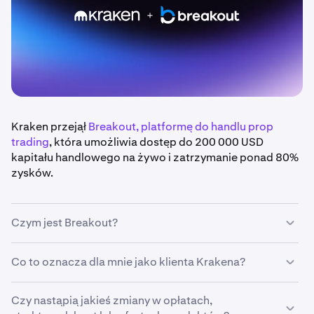
Kraken przejął
Breakout, platformę do handlu prop
trading
, która umożliwia dostęp do 200 000 USD
kapitału handlowego na żywo i zatrzymanie ponad 80%
zysków.
Czym jest Breakout?
Breakout to natywna dla kryptowalut firma prop
Co to oznacza dla mnie jako klienta Krakena?
tradingowa stworzona, aby wspierać traderów.
Wspierana przez infrastrukturę i globalną platformę
Jako klient Krakena, będziesz mieć wyłączny dostęp do
Czy nastąpią jakieś zmiany w opłatach,
Krakena, Breakout oferuje narzędzia, zaufanie i
platformy handlowej Breakout. Rejestrując się w