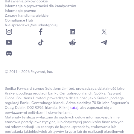
innego regionu, w którym promocje są zabronione;
Ustawienia plików cookie
Informacja o prywatności dla kandydatów
- Zgadzasz się na Warunki świadczenia usług
Informacje prawne
Kraken.com;
Zasady handlu na giełdzie
Compliance Hub
- Posiadasz ważne konto Kraken Pro;
Nie sprzedawaj/nie udostępniaj
- Nie jesteś Stroną Powiązaną z Kraken (zgodnie z
definicją poniżej);
- Nie jesteś w inny sposób niekwalifikującym się zgodnie
z obowiązującymi przepisami prawa.
Nie kwalifikujesz się, jeśli jesteś (A) pracownikiem,
urzędnikiem, dyrektorem, menedżerem, agentem,
konsultantem lub przedstawicielem Kraken; (B)
© 2011 – 2026 Payward, Inc.
członkiem rodziny lub mieszkasz z którąkolwiek z wyżej
wymienionych osób; (C) partnerem korporacyjnym,
Spółka Payward Europe Solutions Limited, prowadząca działalność jako
oddziałem, spółką zależną, podmiotem
Kraken, podlega regulacji Banku Centralnego Irlandii. Spółka Payward
stowarzyszonym, następcą prawnym Kraken; lub (D)
Global Solutions Limited, prowadząca działalność jako Kraken, podlega
regulacji Banku Centralnego Irlandii. Adres siedziby: 70 Sir John Rogerson’s
agencją reklamową, promocyjną lub public relations
Quay, Dublin, D02 R296, Irlandia. Kliknij
tutaj
, aby zapoznać się z
którejkolwiek z wyżej wymienionych osób (każda z nich
powiązanymi politykami i ujawnieniami.
Materiały te służą wyłącznie do ogólnych celów informacyjnych i nie
to „Strona Powiązana z Kraken”).
stanowią porady inwestycyjnej lub dotyczącej produktów finansowych
ani rekomendacji lub zachęty do kupna, sprzedaży, stakowania lub
2. Dyskwalifikacja
posiadania jakichkolwiek aktywów krypto lub do realizacji określonych