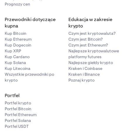
Prognozy cen
Pomyślnie zasiliłeś swoje konto za pośrednictwem
(nazwa logowania, numer konta lub hasło).
8
Plaid w aplikacji Kraken Pro!
Sprawdź swoje dane uwierzytelniające (nazwę użytkownika,
Przewodniki dotyczące
Edukacja w zakresie
numer konta i hasło), upewnij się, że klawisz Caps Lock jest
kupna
krypto
wyłączony i spróbuj ponownie. Prawdopodobnie
Kup Bitcoin
Czym jest kryptowaluta?
wprowadziłeś(-aś) nieprawidłowe hasło do swojego konta
Kup Ethereum
Czym jest Bitcoin?
bankowego.
Kup Dogecoin
Czym jest Ethereum?
Kup XRP
Najlepsze kryptowalutowe
Kup Cardano
platformy futures
Kup Solana
Najlepsze giełdy krypto
Kup Litecoina
Kraken i Coinbase
Wszystkie przewodniki po
Kraken i Binance
krypto
Poznaj krypto
Portfel
Portfel krypto
Portfel Bitcoin
Portfel Ethereum
Portfel Solana
Portfel USDT