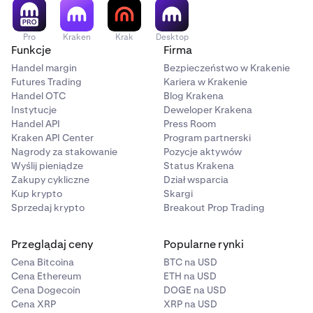
Pro
Kraken
Krak
Desktop
Funkcje
Firma
Handel margin
Bezpieczeństwo w Krakenie
Futures Trading
Kariera w Krakenie
Handel OTC
Blog Krakena
Instytucje
Deweloper Krakena
Handel API
Press Room
Kraken API Center
Program partnerski
Nagrody za stakowanie
Pozycje aktywów
Wyślij pieniądze
Status Krakena
Zakupy cykliczne
Dział wsparcia
Kup krypto
Skargi
Sprzedaj krypto
Breakout Prop Trading
Przeglądaj ceny
Popularne rynki
Cena Bitcoina
BTC na USD
Cena Ethereum
ETH na USD
Cena Dogecoin
DOGE na USD
Cena XRP
XRP na USD