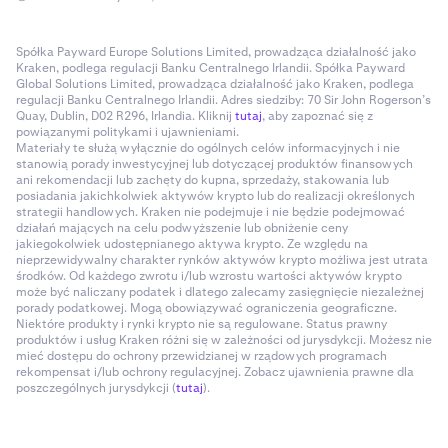
Spółka Payward Europe Solutions Limited, prowadząca działalność jako
Kraken, podlega regulacji Banku Centralnego Irlandii. Spółka Payward
Global Solutions Limited, prowadząca działalność jako Kraken, podlega
regulacji Banku Centralnego Irlandii. Adres siedziby: 70 Sir John Rogerson’s
Quay, Dublin, D02 R296, Irlandia. Kliknij
tutaj
, aby zapoznać się z
powiązanymi politykami i ujawnieniami.
Materiały te służą wyłącznie do ogólnych celów informacyjnych i nie
stanowią porady inwestycyjnej lub dotyczącej produktów finansowych
ani rekomendacji lub zachęty do kupna, sprzedaży, stakowania lub
posiadania jakichkolwiek aktywów krypto lub do realizacji określonych
strategii handlowych. Kraken nie podejmuje i nie będzie podejmować
działań mających na celu podwyższenie lub obniżenie ceny
jakiegokolwiek udostępnianego aktywa krypto. Ze względu na
nieprzewidywalny charakter rynków aktywów krypto możliwa jest utrata
środków. Od każdego zwrotu i/lub wzrostu wartości aktywów krypto
może być naliczany podatek i dlatego zalecamy zasięgnięcie niezależnej
porady podatkowej. Mogą obowiązywać ograniczenia geograficzne.
Niektóre produkty i rynki krypto nie są regulowane. Status prawny
produktów i usług Kraken różni się w zależności od jurysdykcji. Możesz nie
mieć dostępu do ochrony przewidzianej w rządowych programach
rekompensat i/lub ochrony regulacyjnej. Zobacz ujawnienia prawne dla
poszczególnych jurysdykcji (
tutaj
).