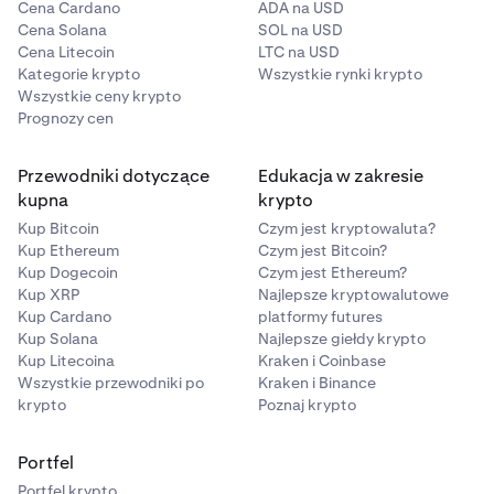
Cena Cardano
ADA na USD
Cena Solana
SOL na USD
Cena Litecoin
LTC na USD
Kategorie krypto
Wszystkie rynki krypto
Wszystkie ceny krypto
Prognozy cen
Przewodniki dotyczące
Edukacja w zakresie
kupna
krypto
Kup Bitcoin
Czym jest kryptowaluta?
Kup Ethereum
Czym jest Bitcoin?
Kup Dogecoin
Czym jest Ethereum?
Kup XRP
Najlepsze kryptowalutowe
Kup Cardano
platformy futures
Kup Solana
Najlepsze giełdy krypto
Kup Litecoina
Kraken i Coinbase
Wszystkie przewodniki po
Kraken i Binance
krypto
Poznaj krypto
Portfel
Portfel krypto