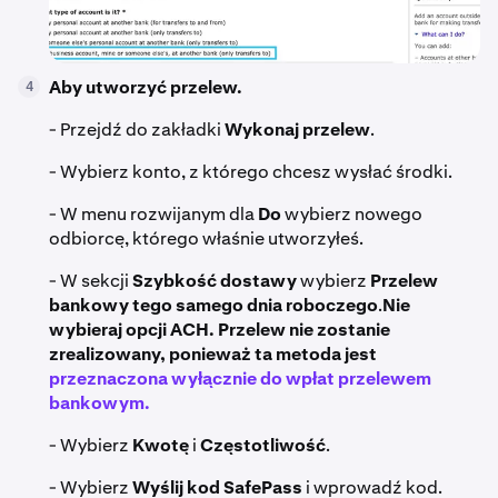
Aby utworzyć przelew.
4
- Przejdź do zakładki
Wykonaj przelew
.
- Wybierz konto, z którego chcesz wysłać środki.
- W menu rozwijanym dla
Do
wybierz nowego
odbiorcę, którego właśnie utworzyłeś.
- W sekcji
Szybkość dostawy
wybierz
Przelew
bankowy tego samego dnia roboczego
.
Nie
wybieraj opcji ACH. Przelew nie zostanie
zrealizowany, ponieważ ta metoda jest
przeznaczona wyłącznie do wpłat przelewem
bankowym.
- Wybierz
Kwotę
i
Częstotliwość
.
- Wybierz
Wyślij kod SafePass
i wprowadź kod.