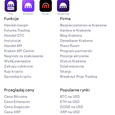
Pro
Kraken
Krak
Desktop
Funkcje
Firma
Handel margin
Bezpieczeństwo w Krakenie
Futures Trading
Kariera w Krakenie
Handel OTC
Blog Krakena
Instytucje
Deweloper Krakena
Handel API
Press Room
Kraken API Center
Program partnerski
Nagrody za stakowanie
Pozycje aktywów
Wyślij pieniądze
Status Krakena
Zakupy cykliczne
Dział wsparcia
Kup krypto
Skargi
Sprzedaj krypto
Breakout Prop Trading
Przeglądaj ceny
Popularne rynki
Cena Bitcoina
BTC na USD
Cena Ethereum
ETH na USD
Cena Dogecoin
DOGE na USD
Cena XRP
XRP na USD