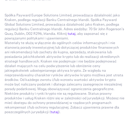
Spółka Payward Europe Solutions Limited, prowadząca działalność jako
Kraken, podlega regulacji Banku Centralnego Irlandii. Spółka Payward
Global Solutions Limited, prowadząca działalność jako Kraken, podlega
regulacji Banku Centralnego Irlandii. Adres siedziby: 70 Sir John Rogerson’s
Quay, Dublin, D02 R296, Irlandia. Kliknij
tutaj
, aby zapoznać się z
powiązanymi politykami i ujawnieniami.
Materiały te służą wyłącznie do ogólnych celów informacyjnych i nie
stanowią porady inwestycyjnej lub dotyczącej produktów finansowych
ani rekomendacji lub zachęty do kupna, sprzedaży, stakowania lub
posiadania jakichkolwiek aktywów krypto lub do realizacji określonych
strategii handlowych. Kraken nie podejmuje i nie będzie podejmować
działań mających na celu podwyższenie lub obniżenie ceny
jakiegokolwiek udostępnianego aktywa krypto. Ze względu na
nieprzewidywalny charakter rynków aktywów krypto możliwa jest utrata
środków. Od każdego zwrotu i/lub wzrostu wartości aktywów krypto
może być naliczany podatek i dlatego zalecamy zasięgnięcie niezależnej
porady podatkowej. Mogą obowiązywać ograniczenia geograficzne.
Niektóre produkty i rynki krypto nie są regulowane. Status prawny
produktów i usług Kraken różni się w zależności od jurysdykcji. Możesz nie
mieć dostępu do ochrony przewidzianej w rządowych programach
rekompensat i/lub ochrony regulacyjnej. Zobacz ujawnienia prawne dla
poszczególnych jurysdykcji (
tutaj
).