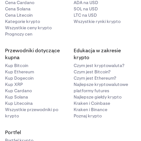
Cena Cardano
ADA na USD
Cena Solana
SOL na USD
Cena Litecoin
LTC na USD
Kategorie krypto
Wszystkie rynki krypto
Wszystkie ceny krypto
Prognozy cen
Przewodniki dotyczące
Edukacja w zakresie
kupna
krypto
Kup Bitcoin
Czym jest kryptowaluta?
Kup Ethereum
Czym jest Bitcoin?
Kup Dogecoin
Czym jest Ethereum?
Kup XRP
Najlepsze kryptowalutowe
Kup Cardano
platformy futures
Kup Solana
Najlepsze giełdy krypto
Kup Litecoina
Kraken i Coinbase
Wszystkie przewodniki po
Kraken i Binance
krypto
Poznaj krypto
Portfel
Portfel krypto