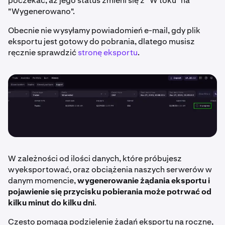
poczekać, aż jego status zmieni się z "W toku" na
"Wygenerowano".
Obecnie nie wysyłamy powiadomień e-mail, gdy plik
eksportu jest gotowy do pobrania, dlatego musisz
ręcznie sprawdzić
stronę eksportu
.
W zależności od ilości danych, które próbujesz
wyeksportować, oraz obciążenia naszych serwerów w
danym momencie,
wygenerowanie żądania eksportu i
pojawienie się przycisku pobierania może potrwać od
kilku minut do kilku dni
.
Często pomaga podzielenie żądań eksportu na roczne,