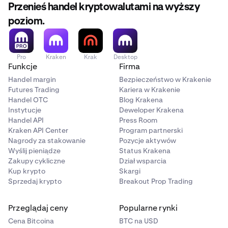
Przenieś handel kryptowalutami na wyższy
poziom.
Pro
Kraken
Krak
Desktop
Funkcje
Firma
Handel margin
Bezpieczeństwo w Krakenie
Futures Trading
Kariera w Krakenie
Handel OTC
Blog Krakena
Instytucje
Deweloper Krakena
Handel API
Press Room
Kraken API Center
Program partnerski
Nagrody za stakowanie
Pozycje aktywów
Wyślij pieniądze
Status Krakena
Zakupy cykliczne
Dział wsparcia
Kup krypto
Skargi
Sprzedaj krypto
Breakout Prop Trading
Przeglądaj ceny
Popularne rynki
Cena Bitcoina
BTC na USD