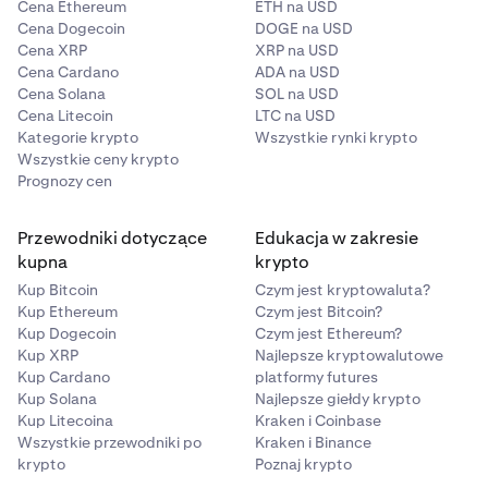
Cena Ethereum
ETH na USD
Cena Dogecoin
DOGE na USD
Cena XRP
XRP na USD
Cena Cardano
ADA na USD
Cena Solana
SOL na USD
Cena Litecoin
LTC na USD
Kategorie krypto
Wszystkie rynki krypto
Wszystkie ceny krypto
Prognozy cen
Przewodniki dotyczące
Edukacja w zakresie
kupna
krypto
Kup Bitcoin
Czym jest kryptowaluta?
Kup Ethereum
Czym jest Bitcoin?
Kup Dogecoin
Czym jest Ethereum?
Kup XRP
Najlepsze kryptowalutowe
Kup Cardano
platformy futures
Kup Solana
Najlepsze giełdy krypto
Kup Litecoina
Kraken i Coinbase
Wszystkie przewodniki po
Kraken i Binance
krypto
Poznaj krypto