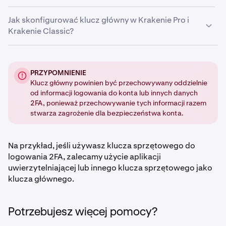
wykorzystujące protokoły FIDO2.
Jak skonfigurować klucz główny w Krakenie Pro i
•
Aplikacja uwierzytelniająca
Krakenie Classic?
•
Hasło statyczne
Na Kraken Pro:
PRZYPOMNIENIE
Klucz główny powinien być przechowywany oddzielnie
Zaloguj się
i kliknij ikonę profilu w prawym górnym
1
od informacji logowania do konta lub innych danych
rogu strony.
2FA, ponieważ przechowywanie tych informacji razem
Kliknij Ustawienia i przejdź do karty
2
stwarza zagrożenie dla bezpieczeństwa konta.
Bezpieczeństwo.
Przewiń do sekcji Zaawansowane ustawienia i kliknij
3
Na przykład, jeśli używasz klucza sprzętowego do
przycisk Włącz przy Masterkey.
logowania 2FA, zalecamy użycie aplikacji
uwierzytelniającej lub innego klucza sprzętowego jako
Następnie musisz wprowadzić swoje dane
4
klucza głównego.
logowania 2FA
lub użyć
kodu dostępu
.
Potrzebujesz więcej pomocy?
Wybierz preferowaną metodę.
5