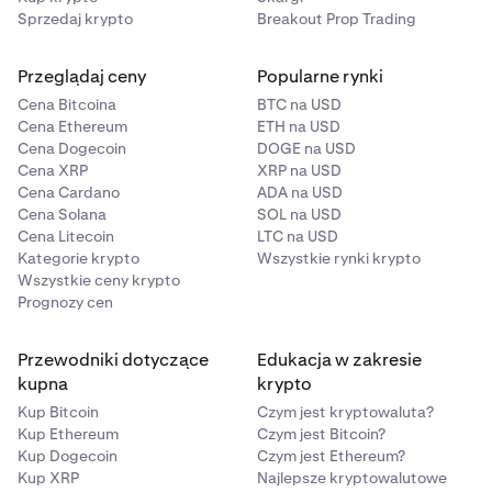
Sprzedaj krypto
Breakout Prop Trading
W interfejsie Kraken nie można skonfigurować klucza
Przeglądaj ceny
Popularne rynki
głównego.
Z którego interfejsu Kraken korzystam?
Cena Bitcoina
BTC na USD
Cena Ethereum
ETH na USD
Cena Dogecoin
DOGE na USD
Cena XRP
XRP na USD
Cena Cardano
ADA na USD
Cena Solana
SOL na USD
Cena Litecoin
LTC na USD
Kategorie krypto
Wszystkie rynki krypto
Wszystkie ceny krypto
Prognozy cen
Przewodniki dotyczące
Edukacja w zakresie
kupna
krypto
Kup Bitcoin
Czym jest kryptowaluta?
Kup Ethereum
Czym jest Bitcoin?
Kup Dogecoin
Czym jest Ethereum?
Kup XRP
Najlepsze kryptowalutowe