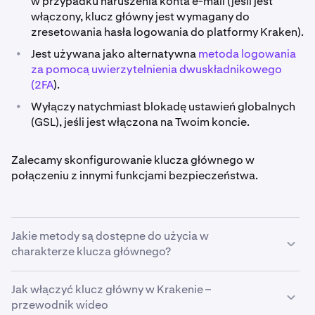
w przypadku naruszenia konta e-mail (jeśli jest
włączony, klucz główny jest wymagany do
zresetowania hasła logowania do platformy Kraken).
•
Jest używana jako alternatywna
metoda logowania
za pomocą uwierzytelnienia dwuskładnikowego
(2FA
).
•
Wyłączy natychmiast blokadę ustawień globalnych
(GSL), jeśli jest włączona na Twoim koncie.
Zalecamy skonfigurowanie klucza głównego w
połączeniu z innymi funkcjami bezpieczeństwa.
Jakie metody są dostępne do użycia w
charakterze klucza głównego?
Jak włączyć klucz główny w Krakenie –
•
Klucz sprzętowy (zalecany). W przypadku klucza
przewodnik wideo
głównego Kraken obsługuje klucze bezpieczeństwa