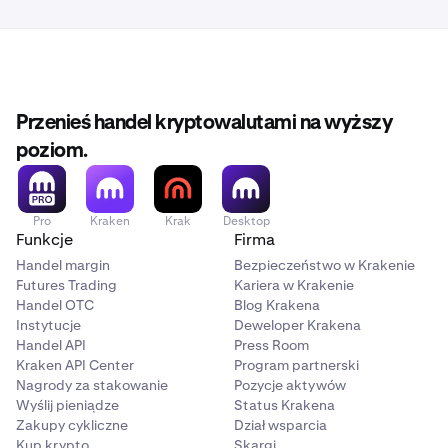
Postępuj zgodnie z instrukcjami na ekranie, aby
6
potwierdzić konfigurację klucza głównego.
Na Kraken Classic:
Przenieś handel kryptowalutami na wyższy
poziom.
Zaloguj się
i kliknij swoje
imię
w prawym górnym
1
rogu strony.
Kliknij Bezpieczeństwo > Ustawienia 2FA.
2
Pro
Kraken
Krak
Desktop
Funkcje
Firma
Przewiń do sekcji Klucz główny i kliknij przełącznik
3
Handel margin
Bezpieczeństwo w Krakenie
wł./wył.
Futures Trading
Kariera w Krakenie
Handel OTC
Blog Krakena
Instytucje
Deweloper Krakena
Jeśli na Twoim koncie włączona jest funkcja
Handel API
Press Room
logowania 2FA, otrzymasz monit o dodanie swojego
Kraken API Center
Program partnerski
kodu 2FA.
Nagrody za stakowanie
Pozycje aktywów
Wyślij pieniądze
Status Krakena
Postępuj zgodnie z instrukcjami na ekranie, aby
4
Zakupy cykliczne
Dział wsparcia
potwierdzić konfigurację klucza głównego.
Kup krypto
Skargi