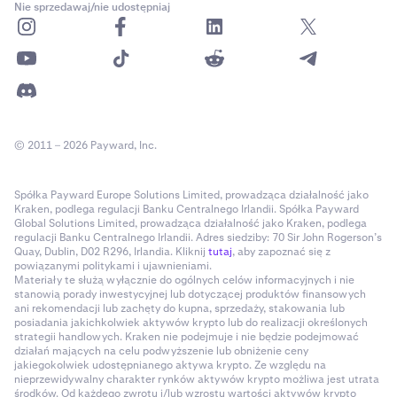
Nie sprzedawaj/nie udostępniaj
© 2011 – 2026 Payward, Inc.
Spółka Payward Europe Solutions Limited, prowadząca działalność jako
Kraken, podlega regulacji Banku Centralnego Irlandii. Spółka Payward
Global Solutions Limited, prowadząca działalność jako Kraken, podlega
regulacji Banku Centralnego Irlandii. Adres siedziby: 70 Sir John Rogerson’s
Quay, Dublin, D02 R296, Irlandia. Kliknij
tutaj
, aby zapoznać się z
powiązanymi politykami i ujawnieniami.
Materiały te służą wyłącznie do ogólnych celów informacyjnych i nie
stanowią porady inwestycyjnej lub dotyczącej produktów finansowych
ani rekomendacji lub zachęty do kupna, sprzedaży, stakowania lub
posiadania jakichkolwiek aktywów krypto lub do realizacji określonych
strategii handlowych. Kraken nie podejmuje i nie będzie podejmować
działań mających na celu podwyższenie lub obniżenie ceny
jakiegokolwiek udostępnianego aktywa krypto. Ze względu na
nieprzewidywalny charakter rynków aktywów krypto możliwa jest utrata
środków. Od każdego zwrotu i/lub wzrostu wartości aktywów krypto