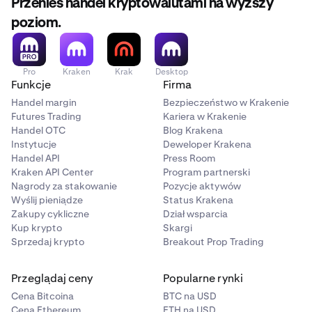
Przenieś handel kryptowalutami na wyższy
poziom.
Pro
Kraken
Krak
Desktop
Funkcje
Firma
Handel margin
Bezpieczeństwo w Krakenie
Futures Trading
Kariera w Krakenie
Handel OTC
Blog Krakena
Instytucje
Deweloper Krakena
Handel API
Press Room
Kraken API Center
Program partnerski
Nagrody za stakowanie
Pozycje aktywów
Wyślij pieniądze
Status Krakena
Zakupy cykliczne
Dział wsparcia
Kup krypto
Skargi
Sprzedaj krypto
Breakout Prop Trading
Przeglądaj ceny
Popularne rynki
Cena Bitcoina
BTC na USD
Cena Ethereum
ETH na USD