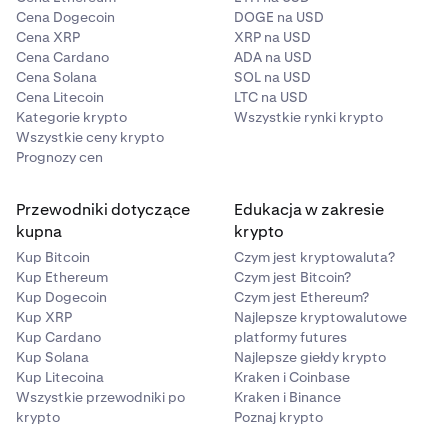
Cena Dogecoin
DOGE na USD
Cena XRP
XRP na USD
Cena Cardano
ADA na USD
Cena Solana
SOL na USD
Cena Litecoin
LTC na USD
Kategorie krypto
Wszystkie rynki krypto
Wszystkie ceny krypto
Prognozy cen
Przewodniki dotyczące
Edukacja w zakresie
kupna
krypto
Kup Bitcoin
Czym jest kryptowaluta?
Kup Ethereum
Czym jest Bitcoin?
Kup Dogecoin
Czym jest Ethereum?
Kup XRP
Najlepsze kryptowalutowe
Kup Cardano
platformy futures
Kup Solana
Najlepsze giełdy krypto
Kup Litecoina
Kraken i Coinbase
Wszystkie przewodniki po
Kraken i Binance
krypto
Poznaj krypto