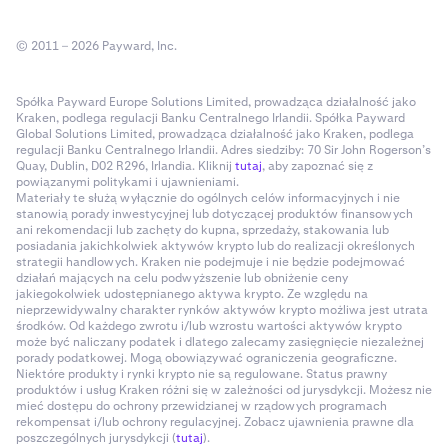
© 2011 – 2026 Payward, Inc.
Spółka Payward Europe Solutions Limited, prowadząca działalność jako
Kraken, podlega regulacji Banku Centralnego Irlandii. Spółka Payward
Global Solutions Limited, prowadząca działalność jako Kraken, podlega
regulacji Banku Centralnego Irlandii. Adres siedziby: 70 Sir John Rogerson’s
Quay, Dublin, D02 R296, Irlandia. Kliknij
tutaj
, aby zapoznać się z
powiązanymi politykami i ujawnieniami.
Materiały te służą wyłącznie do ogólnych celów informacyjnych i nie
stanowią porady inwestycyjnej lub dotyczącej produktów finansowych
ani rekomendacji lub zachęty do kupna, sprzedaży, stakowania lub
posiadania jakichkolwiek aktywów krypto lub do realizacji określonych
strategii handlowych. Kraken nie podejmuje i nie będzie podejmować
działań mających na celu podwyższenie lub obniżenie ceny
jakiegokolwiek udostępnianego aktywa krypto. Ze względu na
nieprzewidywalny charakter rynków aktywów krypto możliwa jest utrata
środków. Od każdego zwrotu i/lub wzrostu wartości aktywów krypto
może być naliczany podatek i dlatego zalecamy zasięgnięcie niezależnej
porady podatkowej. Mogą obowiązywać ograniczenia geograficzne.
Niektóre produkty i rynki krypto nie są regulowane. Status prawny
produktów i usług Kraken różni się w zależności od jurysdykcji. Możesz nie
mieć dostępu do ochrony przewidzianej w rządowych programach
rekompensat i/lub ochrony regulacyjnej. Zobacz ujawnienia prawne dla
poszczególnych jurysdykcji (
tutaj
).