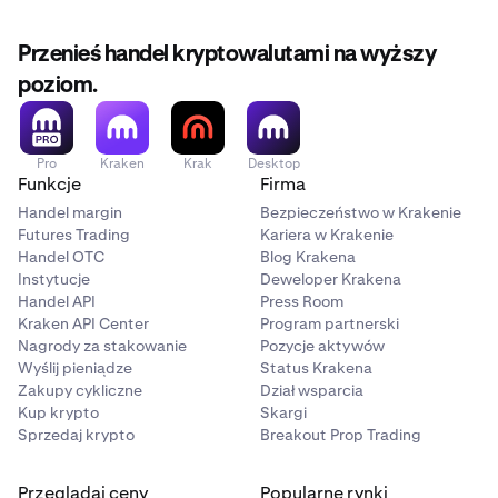
Przenieś handel kryptowalutami na wyższy
poziom.
Pro
Kraken
Krak
Desktop
Funkcje
Firma
Handel margin
Bezpieczeństwo w Krakenie
Futures Trading
Kariera w Krakenie
Handel OTC
Blog Krakena
Instytucje
Deweloper Krakena
Handel API
Press Room
Kraken API Center
Program partnerski
Nagrody za stakowanie
Pozycje aktywów
Wyślij pieniądze
Status Krakena
Zakupy cykliczne
Dział wsparcia
Kup krypto
Skargi
Sprzedaj krypto
Breakout Prop Trading
Przeglądaj ceny
Popularne rynki