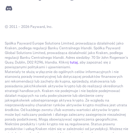
© 2011 – 2026 Payward, Inc.
Spółka Payward Europe Solutions Limited, prowadząca działalność jako
Kraken, podlega regulacji Banku Centralnego Irlandii. Spółka Payward
Global Solutions Limited, prowadząca działalność jako Kraken, podlega
regulacji Banku Centralnego Irlandii. Adres siedziby: 70 Sir John Rogerson’s
Quay, Dublin, D02 R296, Irlandia. Kliknij
tutaj
, aby zapoznać się z
powiązanymi politykami i ujawnieniami.
Materiały te służą wyłącznie do ogólnych celów informacyjnych i nie
stanowią porady inwestycyjnej lub dotyczącej produktów finansowych
ani rekomendacji lub zachęty do kupna, sprzedaży, stakowania lub
posiadania jakichkolwiek aktywów krypto lub do realizacji określonych
strategii handlowych. Kraken nie podejmuje i nie będzie podejmować
działań mających na celu podwyższenie lub obniżenie ceny
jakiegokolwiek udostępnianego aktywa krypto. Ze względu na
nieprzewidywalny charakter rynków aktywów krypto możliwa jest utrata
środków. Od każdego zwrotu i/lub wzrostu wartości aktywów krypto
może być naliczany podatek i dlatego zalecamy zasięgnięcie niezależnej
porady podatkowej. Mogą obowiązywać ograniczenia geograficzne.
Niektóre produkty i rynki krypto nie są regulowane. Status prawny
produktów i usług Kraken różni się w zależności od jurysdykcji. Możesz nie