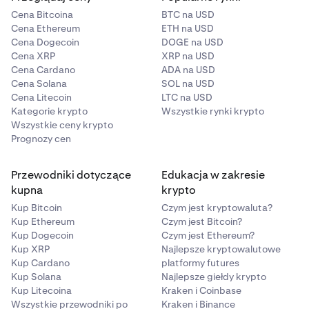
Cena Bitcoina
BTC na USD
Cena Ethereum
ETH na USD
Cena Dogecoin
DOGE na USD
Cena XRP
XRP na USD
Cena Cardano
ADA na USD
Cena Solana
SOL na USD
Cena Litecoin
LTC na USD
Kategorie krypto
Wszystkie rynki krypto
Wszystkie ceny krypto
Prognozy cen
Przewodniki dotyczące
Edukacja w zakresie
kupna
krypto
Kup Bitcoin
Czym jest kryptowaluta?
Kup Ethereum
Czym jest Bitcoin?
Kup Dogecoin
Czym jest Ethereum?
Kup XRP
Najlepsze kryptowalutowe
Kup Cardano
platformy futures
Kup Solana
Najlepsze giełdy krypto
Kup Litecoina
Kraken i Coinbase
Wszystkie przewodniki po
Kraken i Binance