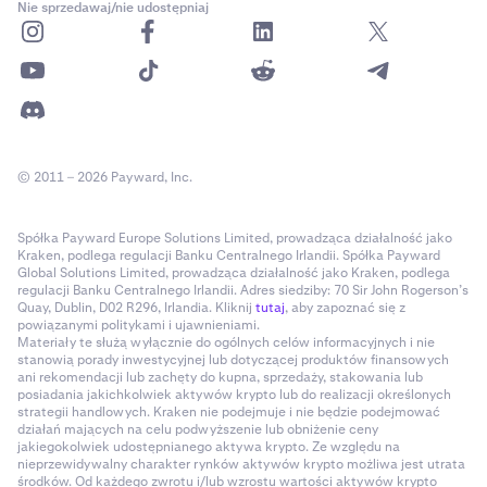
Nie sprzedawaj/nie udostępniaj
© 2011 – 2026 Payward, Inc.
Spółka Payward Europe Solutions Limited, prowadząca działalność jako
Kraken, podlega regulacji Banku Centralnego Irlandii. Spółka Payward
Global Solutions Limited, prowadząca działalność jako Kraken, podlega
regulacji Banku Centralnego Irlandii. Adres siedziby: 70 Sir John Rogerson’s
Quay, Dublin, D02 R296, Irlandia. Kliknij
tutaj
, aby zapoznać się z
powiązanymi politykami i ujawnieniami.
Materiały te służą wyłącznie do ogólnych celów informacyjnych i nie
stanowią porady inwestycyjnej lub dotyczącej produktów finansowych
ani rekomendacji lub zachęty do kupna, sprzedaży, stakowania lub
posiadania jakichkolwiek aktywów krypto lub do realizacji określonych
strategii handlowych. Kraken nie podejmuje i nie będzie podejmować
działań mających na celu podwyższenie lub obniżenie ceny
jakiegokolwiek udostępnianego aktywa krypto. Ze względu na
nieprzewidywalny charakter rynków aktywów krypto możliwa jest utrata
środków. Od każdego zwrotu i/lub wzrostu wartości aktywów krypto