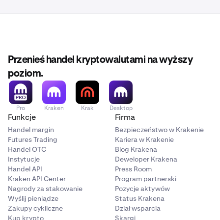
Przenieś handel kryptowalutami na wyższy
poziom.
Pro
Kraken
Krak
Desktop
Funkcje
Firma
Handel margin
Bezpieczeństwo w Krakenie
Futures Trading
Kariera w Krakenie
Handel OTC
Blog Krakena
Instytucje
Deweloper Krakena
Handel API
Press Room
Kraken API Center
Program partnerski
Nagrody za stakowanie
Pozycje aktywów
Wyślij pieniądze
Status Krakena
Zakupy cykliczne
Dział wsparcia
Kup krypto
Skargi