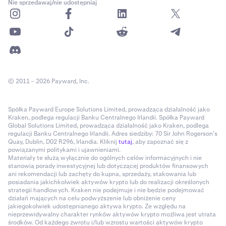
Nie sprzedawaj/nie udostępniaj
© 2011 – 2026 Payward, Inc.
Spółka Payward Europe Solutions Limited, prowadząca działalność jako
Kraken, podlega regulacji Banku Centralnego Irlandii. Spółka Payward
Global Solutions Limited, prowadząca działalność jako Kraken, podlega
regulacji Banku Centralnego Irlandii. Adres siedziby: 70 Sir John Rogerson’s
Quay, Dublin, D02 R296, Irlandia. Kliknij
tutaj
, aby zapoznać się z
powiązanymi politykami i ujawnieniami.
Materiały te służą wyłącznie do ogólnych celów informacyjnych i nie
stanowią porady inwestycyjnej lub dotyczącej produktów finansowych
ani rekomendacji lub zachęty do kupna, sprzedaży, stakowania lub
posiadania jakichkolwiek aktywów krypto lub do realizacji określonych
strategii handlowych. Kraken nie podejmuje i nie będzie podejmować
działań mających na celu podwyższenie lub obniżenie ceny
jakiegokolwiek udostępnianego aktywa krypto. Ze względu na
nieprzewidywalny charakter rynków aktywów krypto możliwa jest utrata
środków. Od każdego zwrotu i/lub wzrostu wartości aktywów krypto