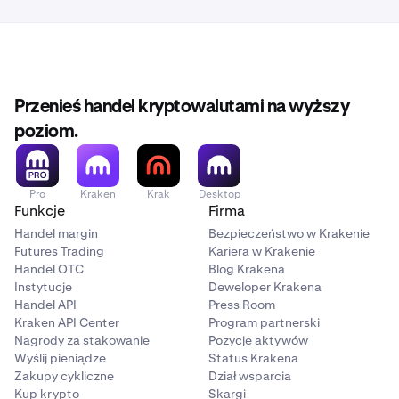
Przenieś handel kryptowalutami na wyższy
poziom.
Pro
Kraken
Krak
Desktop
Funkcje
Firma
Handel margin
Bezpieczeństwo w Krakenie
Futures Trading
Kariera w Krakenie
Handel OTC
Blog Krakena
Instytucje
Deweloper Krakena
Handel API
Press Room
Kraken API Center
Program partnerski
Nagrody za stakowanie
Pozycje aktywów
Wyślij pieniądze
Status Krakena
Zakupy cykliczne
Dział wsparcia
Kup krypto
Skargi