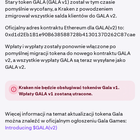
Stary token GALA (GALA v1) został w tym czasie
pomyślnie wycofany, a Kraken z powodzeniem
zmigrował wszystkie salda klientów do GALA v2.
Oficjalny adres kontraktu Ethereum dla GALA(v2) to:
0xd1d2Eb1B1e90B638588728b4130137D262C87cae
Wpłaty i wypłaty zostały ponownie włączone po
pomyślnej migracji tokena do nowego kontraktu GALA
v2, a wszystkie wypłaty GALA są teraz wysyłane jako
GALA v2.
Kraken nie będzie obsługiwać tokenów Gala v1.
Wpłaty GALA v1 zostaną utracone.
Więcej informacji na temat aktualizacji tokena Gala
można znaleźć w oficjalnym ogłoszeniu Gala Games:
Introducing $GALA(v2)