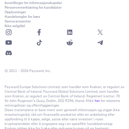
Innstillinger for informasjonskapsler
Personvernerklæring for kandidater
Opplysninger
Handelsregler for børs
Samsvarssenter
Ikke selg/del
© 2011 – 2026 Payward, Inc.
Payward Europe Solutions Limited, som handler som Kraken, er regulert av
Central Bank of Ireland. Payward Global Solutions Limited, som handler
som Kraken, er regulert av Central Bank of Ireland. Registrert kontor: 70
Sir John Rogerson’s Quay, Dublin, D02 R296, Irland. Klikk
her
for relaterte
retningslinjer og offentliggjøringer.
Disse materialene er bare ment som generell informasjon og utgjør ikke
investeringsråd, råd om finansielle produkter eller en anbefaling eller
oppfordring til å kjøpe, selge, satse eller være investert i noen
kryptoeiendeler eller å engasjere seg i en spesifikk handelsstrategi.
Kraken jobber ikke for å øke eller redusere kursen på en bestemt