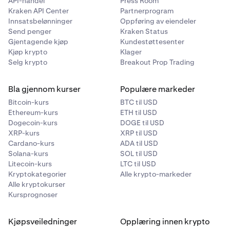
API-handel
Press Room
Kraken API Center
Partnerprogram
Innsatsbelønninger
Oppføring av eiendeler
Send penger
Kraken Status
Gjentagende kjøp
Kundestøttesenter
Kjøp krypto
Klager
Selg krypto
Breakout Prop Trading
Bla gjennom kurser
Populære markeder
Bitcoin-kurs
BTC til USD
Ethereum-kurs
ETH til USD
Dogecoin-kurs
DOGE til USD
XRP-kurs
XRP til USD
Cardano-kurs
ADA til USD
Solana-kurs
SOL til USD
Litecoin-kurs
LTC til USD
Kryptokategorier
Alle krypto-markeder
Alle kryptokurser
Kursprognoser
Kjøpsveiledninger
Opplæring innen krypto