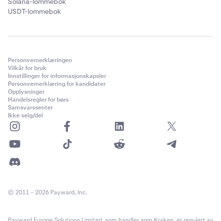
Solana-lommebok
USDT-lommebok
Personvernerklæringen
Vilkår for bruk
Innstillinger for informasjonskapsler
Personvernerklæring for kandidater
Opplysninger
Handelsregler for børs
Samsvarssenter
Ikke selg/del
© 2011 – 2026 Payward, Inc.
Payward Europe Solutions Limited, som handler som Kraken, er regulert av