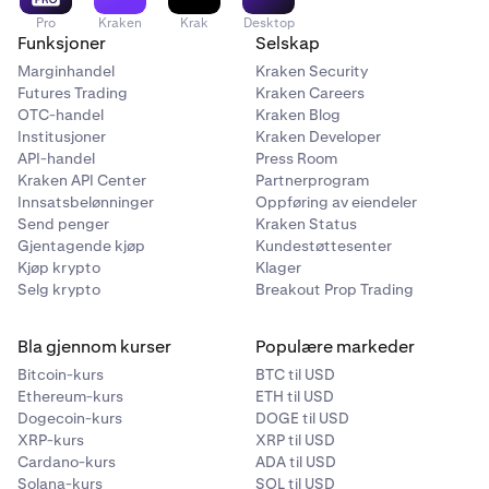
Pro
Kraken
Krak
Desktop
Funksjoner
Selskap
Marginhandel
Kraken Security
Futures Trading
Kraken Careers
OTC-handel
Kraken Blog
Institusjoner
Kraken Developer
API-handel
Press Room
Kraken API Center
Partnerprogram
Innsatsbelønninger
Oppføring av eiendeler
Send penger
Kraken Status
Gjentagende kjøp
Kundestøttesenter
Kjøp krypto
Klager
Selg krypto
Breakout Prop Trading
Bla gjennom kurser
Populære markeder
Bitcoin-kurs
BTC til USD
Ethereum-kurs
ETH til USD
Dogecoin-kurs
DOGE til USD
XRP-kurs
XRP til USD
Cardano-kurs
ADA til USD
Solana-kurs
SOL til USD