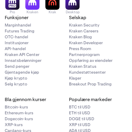
Pro
Kraken
Krak
Desktop
Funksjoner
Selskap
Marginhandel
Kraken Security
Futures Trading
Kraken Careers
OTC-handel
Kraken Blog
Institusjoner
Kraken Developer
API-handel
Press Room
Kraken API Center
Partnerprogram
Innsatsbelønninger
Oppføring av eiendeler
Send penger
Kraken Status
Gjentagende kjøp
Kundestøttesenter
Kjøp krypto
Klager
Selg krypto
Breakout Prop Trading
Bla gjennom kurser
Populære markeder
Bitcoin-kurs
BTC til USD
Ethereum-kurs
ETH til USD
Dogecoin-kurs
DOGE til USD
XRP-kurs
XRP til USD
Cardano-kurs
ADA til USD