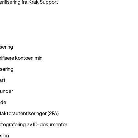
rifisering fra Krak Support
sering
erifisere kontoen min
isering
art
kunder
lde
tofaktorautentiseringer (2FA)
 fotografering av ID-dokumenter
asjon