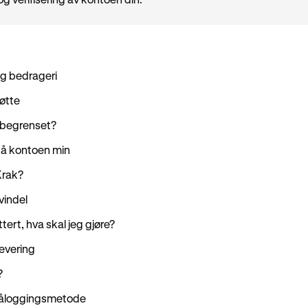
 og verifisering av kontoen din.
og bedrageri
tøtte
 begrenset?
 på kontoen min
Krak?
vindel
ert, hva skal jeg gjøre?
evering
?
påloggingsmetode