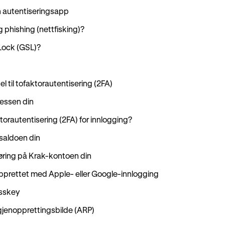
n autentiseringsapp
 phishing (nettfisking)?
 Lock (GSL)?
l til tofaktorautentisering (2FA)
ressen din
orautentisering (2FA) for innlogging?
osaldoen din
eføring på Krak-kontoen din
pprettet med Apple- eller Google-innlogging
asskey
ogjenopprettingsbilde (ARP)