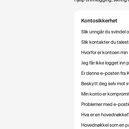
Hjelp til innlogging, sikring
Kontosikkerhet
Slik unngår du svindel 
Slik kontakter du tales
Hvorfor er kontoen min
Jeg får ikke logget inn
Er denne e-posten fra 
Beskytt deg selv mot s
Min konto er kompromitt
Problemer med e-postl
Hva er en hovednøkkel
Hovednøkkel som en 