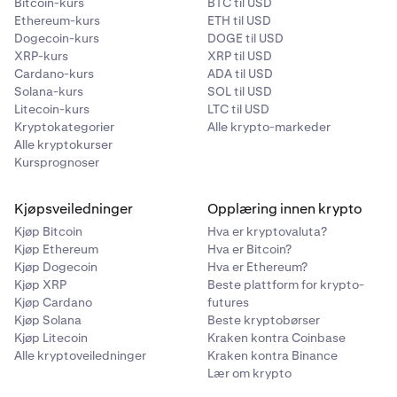
Bitcoin-kurs
BTC til USD
Ethereum-kurs
ETH til USD
Dogecoin-kurs
DOGE til USD
XRP-kurs
XRP til USD
Cardano-kurs
ADA til USD
Solana-kurs
SOL til USD
Litecoin-kurs
LTC til USD
Kryptokategorier
Alle krypto-markeder
Alle kryptokurser
Kursprognoser
Kjøpsveiledninger
Opplæring innen krypto
Kjøp Bitcoin
Hva er kryptovaluta?
Kjøp Ethereum
Hva er Bitcoin?
Kjøp Dogecoin
Hva er Ethereum?
Kjøp XRP
Beste plattform for krypto-
Kjøp Cardano
futures
Kjøp Solana
Beste kryptobørser
Kjøp Litecoin
Kraken kontra Coinbase
Alle kryptoveiledninger
Kraken kontra Binance
Lær om krypto