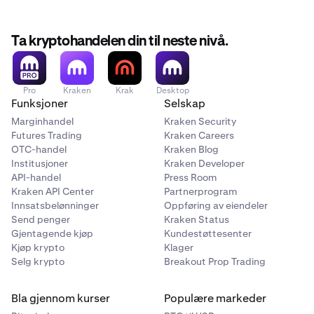
Ta kryptohandelen din til neste nivå.
Pro
Kraken
Krak
Desktop
Funksjoner
Selskap
Marginhandel
Kraken Security
Futures Trading
Kraken Careers
OTC-handel
Kraken Blog
Institusjoner
Kraken Developer
API-handel
Press Room
Kraken API Center
Partnerprogram
Innsatsbelønninger
Oppføring av eiendeler
Send penger
Kraken Status
Gjentagende kjøp
Kundestøttesenter
Kjøp krypto
Klager
Selg krypto
Breakout Prop Trading
Bla gjennom kurser
Populære markeder