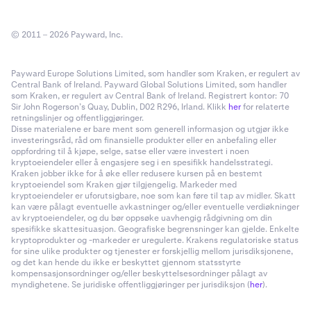
© 2011 – 2026 Payward, Inc.
Payward Europe Solutions Limited, som handler som Kraken, er regulert av
Central Bank of Ireland. Payward Global Solutions Limited, som handler
som Kraken, er regulert av Central Bank of Ireland. Registrert kontor: 70
Sir John Rogerson’s Quay, Dublin, D02 R296, Irland. Klikk
her
for relaterte
retningslinjer og offentliggjøringer.
Disse materialene er bare ment som generell informasjon og utgjør ikke
investeringsråd, råd om finansielle produkter eller en anbefaling eller
oppfordring til å kjøpe, selge, satse eller være investert i noen
kryptoeiendeler eller å engasjere seg i en spesifikk handelsstrategi.
Kraken jobber ikke for å øke eller redusere kursen på en bestemt
kryptoeiendel som Kraken gjør tilgjengelig. Markeder med
kryptoeiendeler er uforutsigbare, noe som kan føre til tap av midler. Skatt
kan være pålagt eventuelle avkastninger og/eller eventuelle verdiøkninger
av kryptoeiendeler, og du bør oppsøke uavhengig rådgivning om din
spesifikke skattesituasjon. Geografiske begrensninger kan gjelde. Enkelte
kryptoprodukter og -markeder er uregulerte. Krakens regulatoriske status
for sine ulike produkter og tjenester er forskjellig mellom jurisdiksjonene,
og det kan hende du ikke er beskyttet gjennom statsstyrte
kompensasjonsordninger og/eller beskyttelsesordninger pålagt av
myndighetene. Se juridiske offentliggjøringer per jurisdiksjon (
her
).