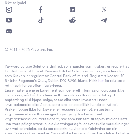
Ikke selg/del
© 2011 – 2026 Payward, Inc.
Payward Europe Solutions Limited, som handler som Kraken, er regulert av
Central Bank of Ireland. Payward Global Solutions Limited, som handler
som Kraken, er regulert av Central Bank of Ireland. Registrert kontor: 70
Sir John Rogerson’s Quay, Dublin, D02 R296, Irland. Klikk
her
for relaterte
retningslinjer og offentliggjøringer.
Disse materialene er bare ment som generell informasjon og utgjør ikke
investeringsråd, råd om finansielle produkter eller en anbefaling eller
oppfordring til å kjøpe, selge, satse eller være investert i noen
kryptoeiendeler eller å engasjere seg i en spesifikk handelsstrategi.
Kraken jobber ikke for å øke eller redusere kursen på en bestemt
kryptoeiendel som Kraken gjør tilgjengelig. Markeder med
kryptoeiendeler er uforutsigbare, noe som kan føre til tap av midler. Skatt
kan være pålagt eventuelle avkastninger og/eller eventuelle verdiøkninger
av kryptoeiendeler, og du bør oppsøke uavhengig rådgivning om din
spesifikke skattesituasjon. Geografiske begrensninger kan gjelde. Enkelte