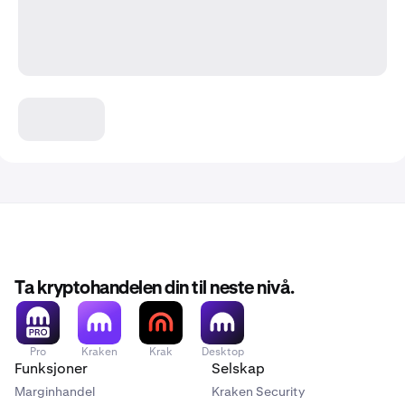
Ta kryptohandelen din til neste nivå.
Pro
Kraken
Krak
Desktop
Funksjoner
Selskap
Marginhandel
Kraken Security