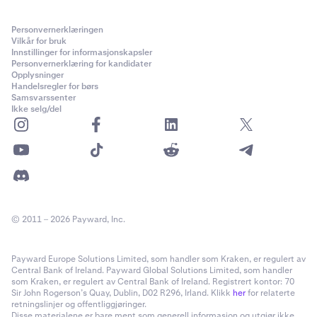
Personvernerklæringen
Vilkår for bruk
Innstillinger for informasjonskapsler
Personvernerklæring for kandidater
Opplysninger
Handelsregler for børs
Samsvarssenter
Ikke selg/del
© 2011 – 2026 Payward, Inc.
Payward Europe Solutions Limited, som handler som Kraken, er regulert av
Central Bank of Ireland. Payward Global Solutions Limited, som handler
som Kraken, er regulert av Central Bank of Ireland. Registrert kontor: 70
Sir John Rogerson’s Quay, Dublin, D02 R296, Irland. Klikk
her
for relaterte
retningslinjer og offentliggjøringer.
Disse materialene er bare ment som generell informasjon og utgjør ikke