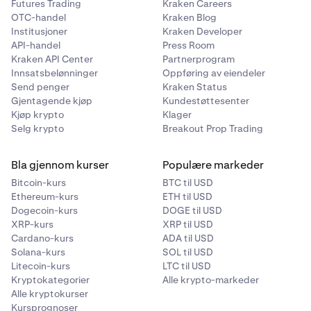
Futures Trading
Kraken Careers
OTC-handel
Kraken Blog
Institusjoner
Kraken Developer
API-handel
Press Room
Kraken API Center
Partnerprogram
Innsatsbelønninger
Oppføring av eiendeler
Send penger
Kraken Status
Gjentagende kjøp
Kundestøttesenter
Kjøp krypto
Klager
Selg krypto
Breakout Prop Trading
Bla gjennom kurser
Populære markeder
Bitcoin-kurs
BTC til USD
Ethereum-kurs
ETH til USD
Dogecoin-kurs
DOGE til USD
XRP-kurs
XRP til USD
Cardano-kurs
ADA til USD
Solana-kurs
SOL til USD
Litecoin-kurs
LTC til USD
Kryptokategorier
Alle krypto-markeder
Alle kryptokurser
Kursprognoser