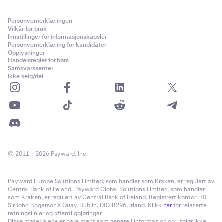
Personvernerklæringen
Vilkår for bruk
Innstillinger for informasjonskapsler
Personvernerklæring for kandidater
Opplysninger
Handelsregler for børs
Samsvarssenter
Ikke selg/del
© 2011 – 2026 Payward, Inc.
Payward Europe Solutions Limited, som handler som Kraken, er regulert av
Central Bank of Ireland. Payward Global Solutions Limited, som handler
som Kraken, er regulert av Central Bank of Ireland. Registrert kontor: 70
Sir John Rogerson’s Quay, Dublin, D02 R296, Irland. Klikk
her
for relaterte
retningslinjer og offentliggjøringer.
Disse materialene er bare ment som generell informasjon og utgjør ikke