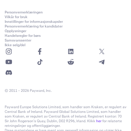
Personvernerklæringen
Vilkår for bruk
Innstillinger for informasjonskapsler
Personvernerklæring for kandidater
Opplysninger
Handelsregler for børs
Samsvarssenter
Ikke selg/del
© 2011 – 2026 Payward, Inc.
Payward Europe Solutions Limited, som handler som Kraken, er regulert av
Central Bank of Ireland. Payward Global Solutions Limited, som handler
som Kraken, er regulert av Central Bank of Ireland. Registrert kontor: 70
Sir John Rogerson’s Quay, Dublin, D02 R296, Irland. Klikk
her
for relaterte
retningslinjer og offentliggjøringer.
Disse materialene er bare ment som generell informasjon og utgjør ikke