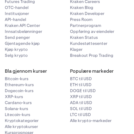
Futures Trading
Kraken Careers
OTC-handel
Kraken Blog
Institusjoner
Kraken Developer
API-handel
Press Room
Kraken API Center
Partnerprogram
Innsatsbelønninger
Oppføring av eiendeler
Send penger
Kraken Status
Gjentagende kjøp
Kundestøttesenter
Kjøp krypto
Klager
Selg krypto
Breakout Prop Trading
Bla gjennom kurser
Populære markeder
Bitcoin-kurs
BTC til USD
Ethereum-kurs
ETH til USD
Dogecoin-kurs
DOGE til USD
XRP-kurs
XRP til USD
Cardano-kurs
ADA til USD
Solana-kurs
SOL til USD
Litecoin-kurs
LTC til USD
Kryptokategorier
Alle krypto-markeder
Alle kryptokurser
Kursprognoser