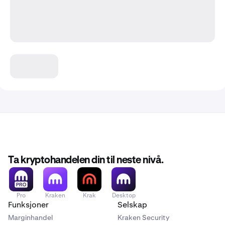
Ta kryptohandelen din til neste nivå.
Pro
Kraken
Krak
Desktop
Funksjoner
Selskap
Marginhandel
Kraken Security