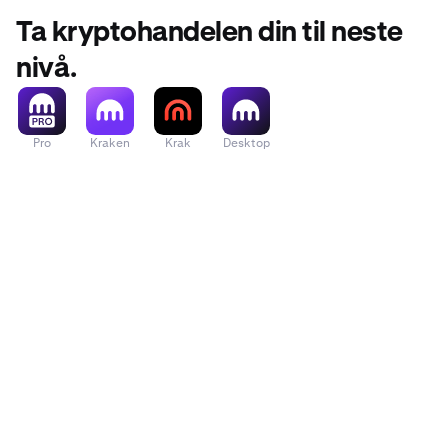
Ta kryptohandelen din til neste
nivå.
Pro
Kraken
Krak
Desktop