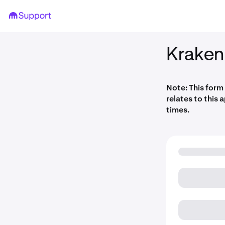
Kraken
Note: This form
relates to this 
times.