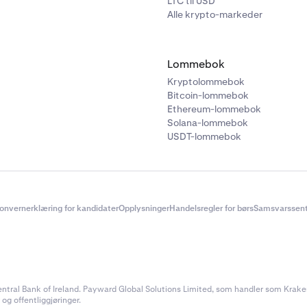
LTC til USD
Alle krypto-markeder
Lommebok
Kryptolommebok
Bitcoin-lommebok
Ethereum-lommebok
Solana-lommebok
USDT-lommebok
onvernerklæring for kandidater
Opplysninger
Handelsregler for børs
Samsvarssent
ral Bank of Ireland. Payward Global Solutions Limited, som handler som Kraken, e
 og offentliggjøringer.