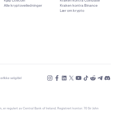
Kjøp Litecoin
Kraken kontra Coinbase
Alle kryptoveiledninger
Kraken kontra Binance
Lær om krypto
er
Ikke selg/del
r regulert av Central Bank of Ireland. Registrert kontor: 70 Sir John