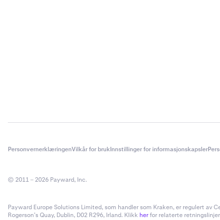
Personvernerklæringen
Vilkår for bruk
Innstillinger for informasjonskapsler
Pers
© 2011 – 2026 Payward, Inc.
Payward Europe Solutions Limited, som handler som Kraken, er regulert av Cent
Rogerson’s Quay, Dublin, D02 R296, Irland. Klikk
her
for relaterte retningslinjer