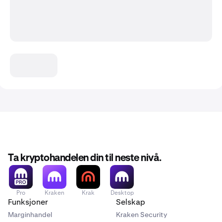
Ta kryptohandelen din til neste nivå.
Pro
Kraken
Krak
Desktop
Funksjoner
Selskap
Marginhandel
Kraken Security