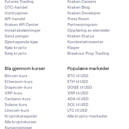
Futures Trading
Kraken Careers
OTC-handel
Kraken Blog
Institusjoner
Kraken Developer
API-handel
Press Room
Kraken API Center
Partnerprogram
Innsatsbelønninger
Oppføring av eiendeler
Send penger
Kraken Status
Gjentagende kjøp
Kundestøttesenter
Kjøp krypto
Klager
Selg krypto
Breakout Prop Trading
Bla gjennom kurser
Populære markeder
Bitcoin-kurs
BTC til USD
Ethereum-kurs
ETH til USD
Dogecoin-kurs
DOGE til USD
XRP-kurs
XRP til USD
Cardano-kurs
ADA til USD
Solana-kurs
SOL til USD
Litecoin-kurs
LTC til USD
Kryptokategorier
Alle krypto-markeder
Alle kryptokurser
Kursprognoser