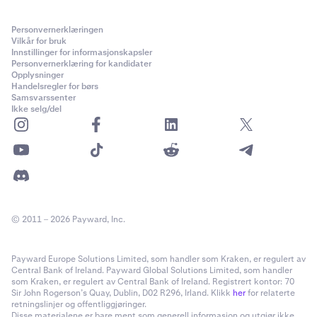
Personvernerklæringen
Vilkår for bruk
Innstillinger for informasjonskapsler
Personvernerklæring for kandidater
Opplysninger
Handelsregler for børs
Samsvarssenter
Ikke selg/del
© 2011 – 2026 Payward, Inc.
Payward Europe Solutions Limited, som handler som Kraken, er regulert av
Central Bank of Ireland. Payward Global Solutions Limited, som handler
som Kraken, er regulert av Central Bank of Ireland. Registrert kontor: 70
Sir John Rogerson’s Quay, Dublin, D02 R296, Irland. Klikk
her
for relaterte
retningslinjer og offentliggjøringer.
Disse materialene er bare ment som generell informasjon og utgjør ikke