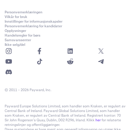
Personvernerklæringen
Vilkår for bruk
Innstillinger for informasjonskapsler
Personvernerklæring for kandidater
Opplysninger
Handelsregler for børs
Samsvarssenter
Ikke selg/del
© 2011 – 2026 Payward, Inc.
Payward Europe Solutions Limited, som handler som Kraken, er regulert av
Central Bank of Ireland. Payward Global Solutions Limited, som handler
som Kraken, er regulert av Central Bank of Ireland. Registrert kontor: 70
Sir John Rogerson’s Quay, Dublin, D02 R296, Irland. Klikk
her
for relaterte
retningslinjer og offentliggjøringer.
Disse materialene er bare ment som generell informasjon og utgjør ikke