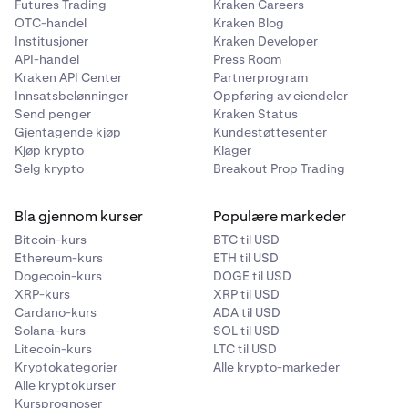
Futures Trading
Kraken Careers
OTC-handel
Kraken Blog
Institusjoner
Kraken Developer
API-handel
Press Room
Kraken API Center
Partnerprogram
Innsatsbelønninger
Oppføring av eiendeler
Send penger
Kraken Status
Gjentagende kjøp
Kundestøttesenter
Kjøp krypto
Klager
Selg krypto
Breakout Prop Trading
Bla gjennom kurser
Populære markeder
Bitcoin-kurs
BTC til USD
Ethereum-kurs
ETH til USD
Dogecoin-kurs
DOGE til USD
XRP-kurs
XRP til USD
Cardano-kurs
ADA til USD
Solana-kurs
SOL til USD
Litecoin-kurs
LTC til USD
Kryptokategorier
Alle krypto-markeder
Alle kryptokurser
Kursprognoser