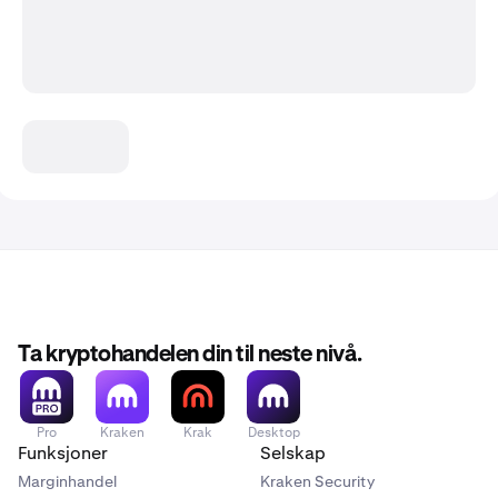
Ta kryptohandelen din til neste nivå.
Pro
Kraken
Krak
Desktop
Funksjoner
Selskap
Marginhandel
Kraken Security