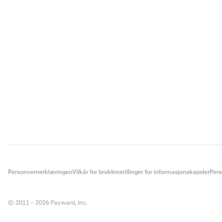
Personvernerklæringen
Vilkår for bruk
Innstillinger for informasjonskapsler
Pers
© 2011 – 2026 Payward, Inc.