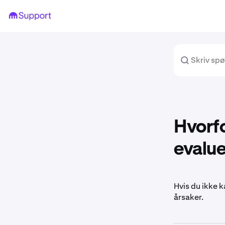
Hvorfo
evalue
Hvis du ikke k
årsaker.