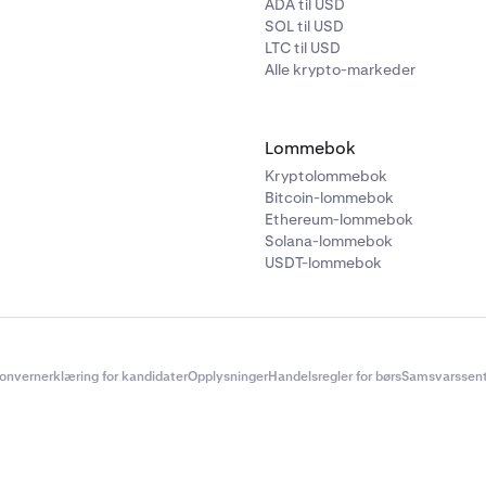
ADA til USD
SOL til USD
LTC til USD
Alle krypto-markeder
Lommebok
Kryptolommebok
Bitcoin-lommebok
Ethereum-lommebok
Solana-lommebok
USDT-lommebok
onvernerklæring for kandidater
Opplysninger
Handelsregler for børs
Samsvarssent