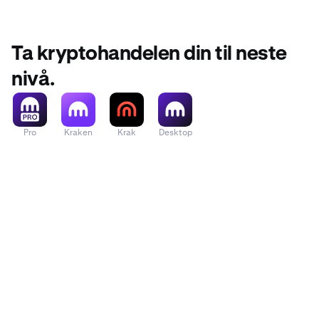
Ta kryptohandelen din til neste
nivå.
Pro
Kraken
Krak
Desktop