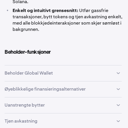
Solana.
•
Enkelt og intuitivt grensesnitt:
Utfør gassfrie
transaksjoner, bytt tokens og tjen avkastning enkelt,
med alle blokkjedeinteraksjoner som skjer sømløst i
bakgrunnen.
Beholder-funksjoner
Beholder Global Wallet
Din Beholder Global Wallet lar deg trygt holde,
Øyeblikkelige finansieringsalternativer
administrere og utnytte dine digitale eiendeler. Når den
er opprettet, kan du bruke denne lommeboken på tvers
Det er enkelt og raskt å finansiere din Beholder Global
Uanstrengte bytter
av ulike desentraliserte applikasjoner som Uniswap eller
Wallet. Alternativene inkluderer:
Aave, noe som utvider din tilgang til DeFi-muligheter.
Bytt tokens på tvers av flere blokkjedenettverk direkte i
Tjen avkastning
Beholder uten å måtte holde gasstokens, manuelt
•
Overfør direkte fra din Kraken-konto.