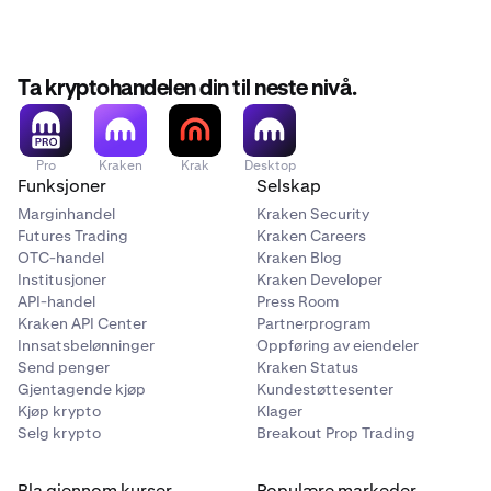
Ta kryptohandelen din til neste nivå.
Pro
Kraken
Krak
Desktop
Funksjoner
Selskap
Marginhandel
Kraken Security
Futures Trading
Kraken Careers
OTC-handel
Kraken Blog
Institusjoner
Kraken Developer
API-handel
Press Room
Kraken API Center
Partnerprogram
Innsatsbelønninger
Oppføring av eiendeler
Send penger
Kraken Status
Gjentagende kjøp
Kundestøttesenter
Kjøp krypto
Klager
Selg krypto
Breakout Prop Trading
Bla gjennom kurser
Populære markeder