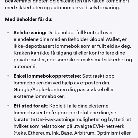
bekvemmeligheten og enkelheten til Kraken kombinert
med sikkerheten og autonomien ved selvforvaring.
Med Beholder får du:
•
Selvforvaring:
Du beholder full kontroll over
eiendelene dine med en Beholder Global Wallet, en
ikke-depotbasert lommebok som er fullt eid av deg.
Kraken kan ikke få tilgang til eller kontrollere dine
private nøkler, noe som sikrer maksimal sikkerhet og
autonomi.
•
Enkel lommebokopprettelse:
Sett raskt opp
lommeboken din ved hjelp av e-posten din,
Google/Apple-kontoen din, passnøkkel eller
eksterne lommebøker.
•
Ett sted for alt
: Koble til alle dine eksterne
lommebøker for å spore porteføljene dine, se
kuraterte DeFi-avkastningsmuligheter og bytte til et
hvilket som helst token på utvalgte EVM-nettverk
(f.eks. Ethereum, Ink, Base, Arbitrum, Optimism) eller