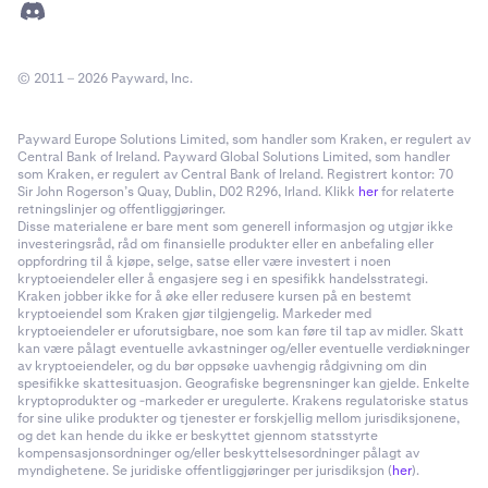
© 2011 – 2026 Payward, Inc.
Payward Europe Solutions Limited, som handler som Kraken, er regulert av
Central Bank of Ireland. Payward Global Solutions Limited, som handler
som Kraken, er regulert av Central Bank of Ireland. Registrert kontor: 70
Sir John Rogerson’s Quay, Dublin, D02 R296, Irland. Klikk
her
for relaterte
retningslinjer og offentliggjøringer.
Disse materialene er bare ment som generell informasjon og utgjør ikke
investeringsråd, råd om finansielle produkter eller en anbefaling eller
oppfordring til å kjøpe, selge, satse eller være investert i noen
kryptoeiendeler eller å engasjere seg i en spesifikk handelsstrategi.
Kraken jobber ikke for å øke eller redusere kursen på en bestemt
kryptoeiendel som Kraken gjør tilgjengelig. Markeder med
kryptoeiendeler er uforutsigbare, noe som kan føre til tap av midler. Skatt
kan være pålagt eventuelle avkastninger og/eller eventuelle verdiøkninger
av kryptoeiendeler, og du bør oppsøke uavhengig rådgivning om din
spesifikke skattesituasjon. Geografiske begrensninger kan gjelde. Enkelte
kryptoprodukter og -markeder er uregulerte. Krakens regulatoriske status
for sine ulike produkter og tjenester er forskjellig mellom jurisdiksjonene,
og det kan hende du ikke er beskyttet gjennom statsstyrte
kompensasjonsordninger og/eller beskyttelsesordninger pålagt av
myndighetene. Se juridiske offentliggjøringer per jurisdiksjon (
her
).