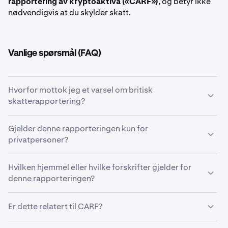
rapportering av kryptoaktiva («CARF»)
, og betyr ikke
nødvendigvis at du skylder skatt.
Vanlige spørsmål (FAQ)
Hvorfor mottok jeg et varsel om britisk
skatterapportering?
Kraken kan være pålagt å gi visse konto- og
Gjelder denne rapporteringen kun for
transaksjonsopplysninger fra tidligere år for
privatpersoner?
privatpersoner
til
HM Revenue & Customs (HMRC)
som
svar på en formell informasjonsforespørsel.
Ja. Denne rapporteringen gjelder
kun privatpersoner
.
Hvilken hjemmel eller hvilke forskrifter gjelder for
Den gjelder ikke for kontoer tilhørende juridiske enheter.
Denne forespørselen gjelder
kun privatpersoner
og kan
denne rapporteringen?
dekke konto- og transaksjonsinformasjon for følgende
tidligere britiske skatteår:
Denne rapporteringen gjøres som svar på et varsel
Er dette relatert til CARF?
utstedt av
HMRC i henhold til paragraf 1 i Schedule 23 i
Finance Act 2011
.