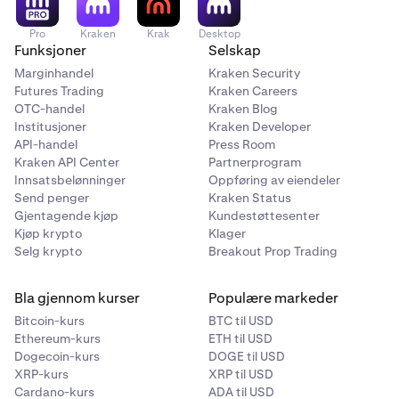
Pro
Kraken
Krak
Desktop
Funksjoner
Selskap
Marginhandel
Kraken Security
Futures Trading
Kraken Careers
OTC-handel
Kraken Blog
Institusjoner
Kraken Developer
API-handel
Press Room
Kraken API Center
Partnerprogram
Innsatsbelønninger
Oppføring av eiendeler
Send penger
Kraken Status
Gjentagende kjøp
Kundestøttesenter
Kjøp krypto
Klager
Selg krypto
Breakout Prop Trading
Bla gjennom kurser
Populære markeder
Bitcoin-kurs
BTC til USD
Ethereum-kurs
ETH til USD
Dogecoin-kurs
DOGE til USD
XRP-kurs
XRP til USD
Cardano-kurs
ADA til USD