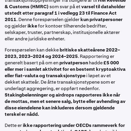
transaksjonsopplysninger fra tidligere år til
HM Revenue
& Customs (HMRC)
som svar på et
varsel til dataholder
utstedt etter paragraf 1 i vedlegg 23 til Finance Act
2011
. Denne forespørselen gjelder
kun privatpersoner
og gjelder
ikke
for kontoer tilhørende bedrifter,
selskaper, truster, partnerskap, institusjonelle aktører
eller andre juridiske enheter.
Forespørselen kan dekke
britiske skatteårene 2022–
2023, 2023–2024 og 2024–2025
. Rapportering er
generelt basert på om en
privatperson
hadde
£5 000
eller mer i samlet aktivitet for en bestemt kryptoaktiva
eller fiat-valuta og transaksjonstype
i løpet av et
dekket skatteår. De åtte transaksjonstypene som er
underlagt aggregering, er oppført nedenfor.
Stakingbelønninger og airdrops rapporteres ikke når
de mottas, men et senere salg, bytte eller avhending av
disse eiendelene kan inkluderes dersom gjeldende
terskel er nådd.
Dette er
ikke rapportering under OECDs rammeverk for