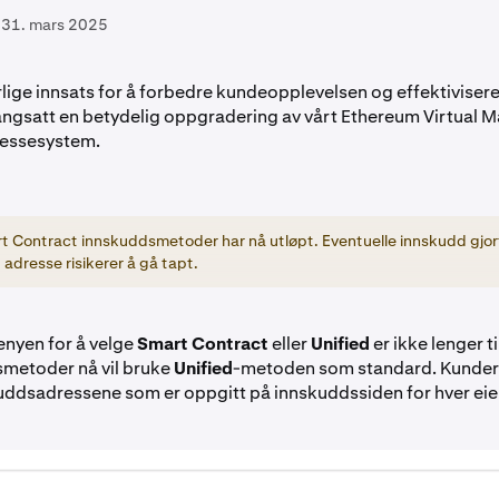
31. mars 2025
rlige innsats for å forbedre kundeopplevelsen og effektiviser
igangsatt en betydelig oppgradering av vårt Ethereum Virtual 
essesystem.
rt Contract innskuddsmetoder har nå utløpt. Eventuelle innskudd gjort
adresse risikerer å gå tapt.
nyen for å velge
Smart Contract
eller
Unified
er ikke lenger t
smetoder nå vil bruke
Unified
-metoden som standard. Kunder 
uddsadressene som er oppgitt på innskuddssiden for hver eie