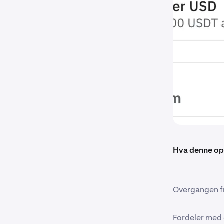
Hva denne op
Overgangen fr
Tidligere var
Fordeler med