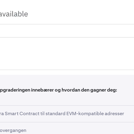
pgraderingen innebærer og hvordan den gagner deg:
a Smart Contract til standard EVM-kompatible adresser
 systemet vårt sterkt avhengig av et Smart Contract oppsett f
 overgangen