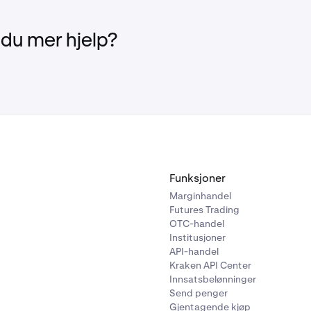
delig risiko.
 du mer hjelp?
 ikke-kreditering: Det er en mulighet for at innskudd ikke blir k
ttingsgebyrer: Innskudd kan medføre et gebyr for gjenoppret
reditert.
å det sterkeste å gå over til den nye Unified innskuddsmetoden
ndle nå vil bidra til å unngå ulemper eller potensielle tap for
dsmetodene. Du kan forberede deg ved å slette eventuelle 
en innskuddsadresser du har lagret på eksterne plattformer e
Funksjoner
Marginhandel
Futures Trading
OTC-handel
Institusjoner
API-handel
Kraken API Center
Innsatsbelønninger
Send penger
Gjentagende kjøp