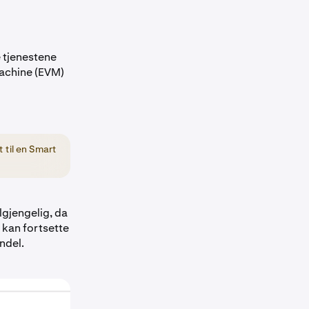
e tjenestene
Machine (EVM)
 til en Smart
ilgjengelig, da
kan fortsette
ndel.