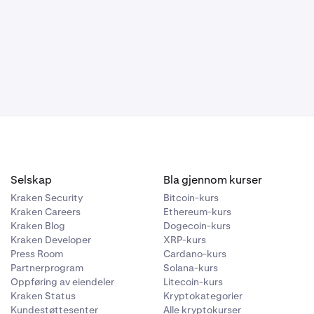
reditert i det
ting hvis de
 i god tid før
bundet med de
Smart
ller
Selskap
Bla gjennom kurser
Kraken Security
Bitcoin-kurs
Kraken Careers
Ethereum-kurs
Kraken Blog
Dogecoin-kurs
Kraken Developer
XRP-kurs
Press Room
Cardano-kurs
Partnerprogram
Solana-kurs
Oppføring av eiendeler
Litecoin-kurs
Kraken Status
Kryptokategorier
Kundestøttesenter
Alle kryptokurser