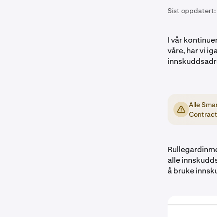
Sist oppdatert:
I vår kontinue
våre, har vi 
innskuddsadr
Alle Sma
Contract 
Rullegardinme
alle innskudd
å bruke innsk