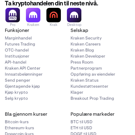
Ta kryptohandelen din til neste nivå.
kontoen din.
Pro
Kraken
Krak
Desktop
Funksjoner
Selskap
Marginhandel
Kraken Security
Futures Trading
Kraken Careers
OTC-handel
Kraken Blog
Institusjoner
Kraken Developer
API-handel
Press Room
Kraken API Center
Partnerprogram
Innsatsbelønninger
Oppføring av eiendeler
Send penger
Kraken Status
Gjentagende kjøp
Kundestøttesenter
Kjøp krypto
Klager
Selg krypto
Breakout Prop Trading
Bla gjennom kurser
Populære markeder
Bitcoin-kurs
BTC til USD
Ethereum-kurs
ETH til USD
Dogecoin-kurs
DOGE til USD