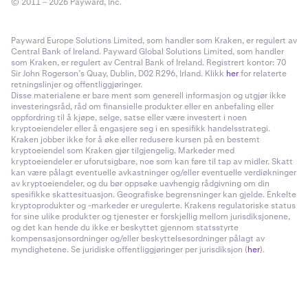
© 2011 – 2026 Payward, Inc.
Payward Europe Solutions Limited, som handler som Kraken, er regulert av
Central Bank of Ireland. Payward Global Solutions Limited, som handler
som Kraken, er regulert av Central Bank of Ireland. Registrert kontor: 70
Sir John Rogerson’s Quay, Dublin, D02 R296, Irland. Klikk
her
for relaterte
retningslinjer og offentliggjøringer.
Disse materialene er bare ment som generell informasjon og utgjør ikke
investeringsråd, råd om finansielle produkter eller en anbefaling eller
oppfordring til å kjøpe, selge, satse eller være investert i noen
kryptoeiendeler eller å engasjere seg i en spesifikk handelsstrategi.
Kraken jobber ikke for å øke eller redusere kursen på en bestemt
kryptoeiendel som Kraken gjør tilgjengelig. Markeder med
kryptoeiendeler er uforutsigbare, noe som kan føre til tap av midler. Skatt
kan være pålagt eventuelle avkastninger og/eller eventuelle verdiøkninger
av kryptoeiendeler, og du bør oppsøke uavhengig rådgivning om din
spesifikke skattesituasjon. Geografiske begrensninger kan gjelde. Enkelte
kryptoprodukter og -markeder er uregulerte. Krakens regulatoriske status
for sine ulike produkter og tjenester er forskjellig mellom jurisdiksjonene,
og det kan hende du ikke er beskyttet gjennom statsstyrte
kompensasjonsordninger og/eller beskyttelsesordninger pålagt av
myndighetene. Se juridiske offentliggjøringer per jurisdiksjon (
her
).