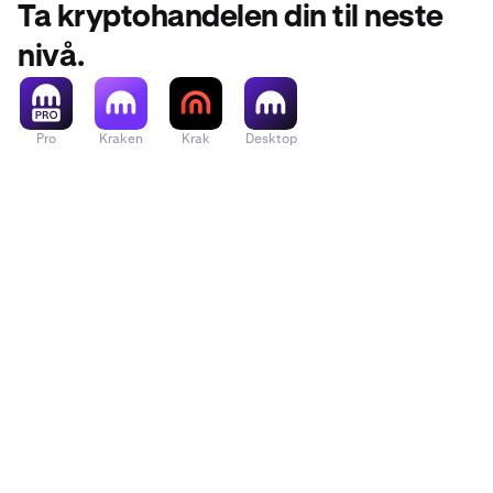
Ta kryptohandelen din til neste
nivå.
Pro
Kraken
Krak
Desktop