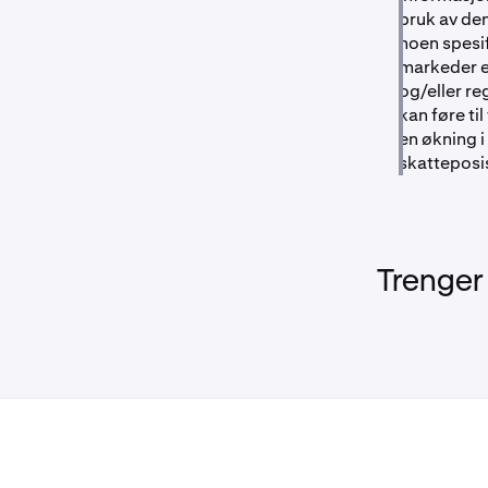
bruk av den
noen spesif
markeder e
og/eller r
kan føre ti
en økning i
skatteposi
Trenger