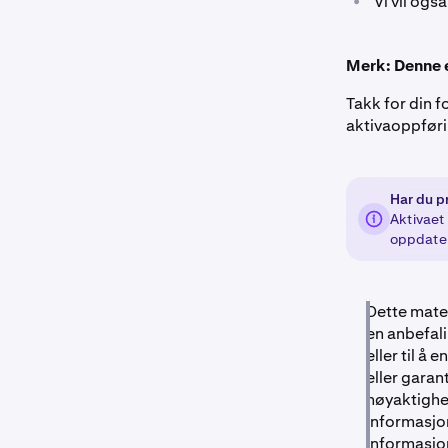
•
Vi vil ogs
Merk: Denne e
Takk for din f
aktivaoppføri
Har du p
Aktivaet 
oppdate
Dette mater
en anbefali
eller til å
eller garan
nøyaktighet
informasjon 
informasjon