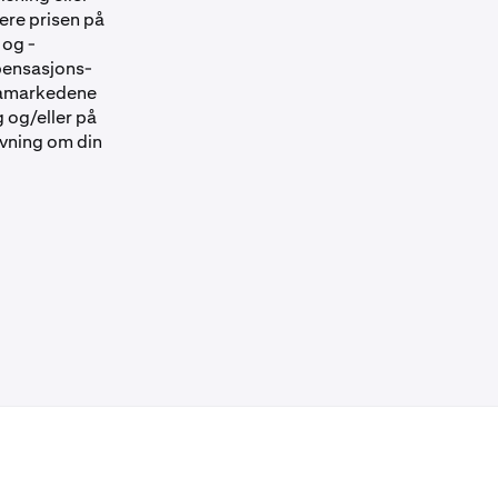
sere prisen på
 og -
mpensasjons-
ivamarkedene
g og/eller på
ivning om din