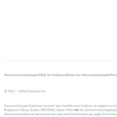
Personvernerklæringen
Vilkår for bruk
Innstillinger for informasjonskapsler
Pers
© 2011 – 2026 Payward, Inc.
Payward Europe Solutions Limited, som handler som Kraken, er regulert av Cent
Rogerson’s Quay, Dublin, D02 R296, Irland. Klikk
her
for relaterte retningslinjer
Disse materialene er bare ment som generell informasjon og utgjør ikke invester