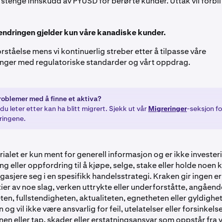
å stenge innskudd av PYUSD for berørte kunder. Uttak vil forbli
ndringen gjelder kun våre kanadiske kunder.
orståelse mens vi kontinuerlig streber etter å tilpasse våre
nger med regulatoriske standarder og vårt oppdrag.
roblemer med å finne et aktiva?
du leter etter kan ha blitt migrert. Sjekk ut vår
Migreringer
-seksjon fo
ringene.
ialet er kun ment for generell informasjon og er ikke invester
ng eller oppfordring til å kjøpe, selge, stake eller holde noen
 engasjere seg i en spesifikk handelsstrategi. Kraken gir ingen 
tier av noe slag, verken uttrykte eller underforståtte, angåend
en, fullstendigheten, aktualiteten, egnetheten eller gyldighet
og vil ikke være ansvarlig for feil, utelatelser eller forsinkels
en eller tap, skader eller erstatningsansvar som oppstår fra v