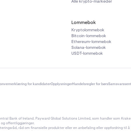
Alle krypto-markeder
Lommebok
Kryptolommebok
Bitcoin-lommebok
Ethereum-lommebok
Solana-lommebok
USDT-lommebok
onvernerklæring for kandidater
Opplysninger
Handelsregler for børs
Samsvarssent
ral Bank of Ireland. Payward Global Solutions Limited, som handler som Kraken, e
 og offentliggjøringer.
ingsråd, råd om finansielle produkter eller en anbefaling eller oppfordring til å k