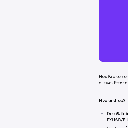
Hos Kraken er 
aktiva. Etter 
Hva endres?
•
Den
5. fe
PYUSD/EUR