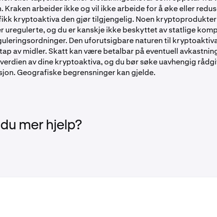
. Kraken arbeider ikke og vil ikke arbeide for å øke eller redu
ikk kryptoaktiva den gjør tilgjengelig. Noen kryptoprodukter
r uregulerte, og du er kanskje ikke beskyttet av statlige ko
eguleringsordninger. Den uforutsigbare naturen til kryptoakt
l tap av midler. Skatt kan være betalbar på eventuell avkastnin
 verdien av dine kryptoaktiva, og du bør søke uavhengig rådg
sjon. Geografiske begrensninger kan gjelde.
 du mer hjelp?