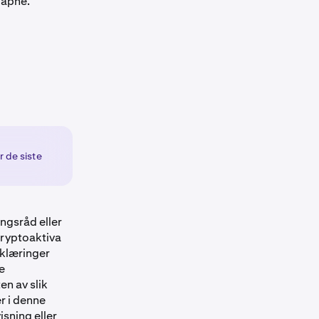
 åpne.
r de siste
ingsråd eller
 kryptoaktiva
erklæringer
e
en av slik
er i denne
isning eller