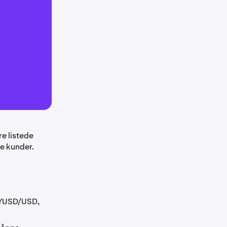
re listede
ke kunder.
(PYUSD/USD,