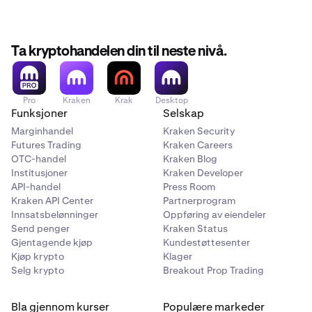
Ta kryptohandelen din til neste nivå.
Pro
Kraken
Krak
Desktop
Funksjoner
Selskap
Marginhandel
Kraken Security
Futures Trading
Kraken Careers
OTC-handel
Kraken Blog
Institusjoner
Kraken Developer
API-handel
Press Room
Kraken API Center
Partnerprogram
Innsatsbelønninger
Oppføring av eiendeler
Send penger
Kraken Status
Gjentagende kjøp
Kundestøttesenter
Kjøp krypto
Klager
Selg krypto
Breakout Prop Trading
Bla gjennom kurser
Populære markeder