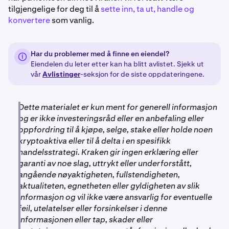
tilgjengelige for deg til å
sette inn, ta ut, handle og
konvertere
som vanlig.
Har du problemer med å finne en eiendel?
Eiendelen du leter etter kan ha blitt avlistet. Sjekk ut
vår
Avlistinger
-seksjon for de siste oppdateringene.
Dette materialet er kun ment for generell informasjon
og er ikke investeringsråd eller en anbefaling eller
oppfordring til å kjøpe, selge, stake eller holde noen
kryptoaktiva eller til å delta i en spesifikk
handelsstrategi. Kraken gir ingen erklæring eller
garanti av noe slag, uttrykt eller underforstått,
angående nøyaktigheten, fullstendigheten,
aktualiteten, egnetheten eller gyldigheten av slik
informasjon og vil ikke være ansvarlig for eventuelle
feil, utelatelser eller forsinkelser i denne
informasjonen eller tap, skader eller