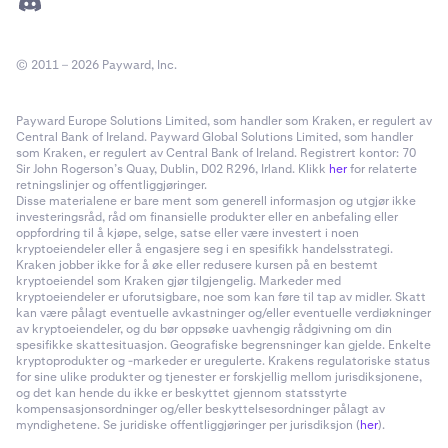
© 2011 – 2026 Payward, Inc.
Payward Europe Solutions Limited, som handler som Kraken, er regulert av
Central Bank of Ireland. Payward Global Solutions Limited, som handler
som Kraken, er regulert av Central Bank of Ireland. Registrert kontor: 70
Sir John Rogerson’s Quay, Dublin, D02 R296, Irland. Klikk
her
for relaterte
retningslinjer og offentliggjøringer.
Disse materialene er bare ment som generell informasjon og utgjør ikke
investeringsråd, råd om finansielle produkter eller en anbefaling eller
oppfordring til å kjøpe, selge, satse eller være investert i noen
kryptoeiendeler eller å engasjere seg i en spesifikk handelsstrategi.
Kraken jobber ikke for å øke eller redusere kursen på en bestemt
kryptoeiendel som Kraken gjør tilgjengelig. Markeder med
kryptoeiendeler er uforutsigbare, noe som kan føre til tap av midler. Skatt
kan være pålagt eventuelle avkastninger og/eller eventuelle verdiøkninger
av kryptoeiendeler, og du bør oppsøke uavhengig rådgivning om din
spesifikke skattesituasjon. Geografiske begrensninger kan gjelde. Enkelte
kryptoprodukter og -markeder er uregulerte. Krakens regulatoriske status
for sine ulike produkter og tjenester er forskjellig mellom jurisdiksjonene,
og det kan hende du ikke er beskyttet gjennom statsstyrte
kompensasjonsordninger og/eller beskyttelsesordninger pålagt av
myndighetene. Se juridiske offentliggjøringer per jurisdiksjon (
her
).