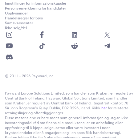
Innstillinger for informasjonskapsler
Personvernerklæring for kandidater
Opplysninger
Handelsregler for børs
Samsvarssenter
Ikke selg/del
© 2011 – 2026 Payward, Inc.
Payward Europe Solutions Limited, som handler som Kraken, er regulert av
Central Bank of Ireland. Payward Global Solutions Limited, som handler
som Kraken, er regulert av Central Bank of Ireland. Registrert kontor: 70
Sir John Rogerson’s Quay, Dublin, D02 R296, Irland. Klikk
her
for relaterte
retningslinjer og offentliggjøringer.
Disse materialene er bare ment som generell informasjon og utgjør ikke
investeringsråd, råd om finansielle produkter eller en anbefaling eller
oppfordring til å kjøpe, selge, satse eller være investert i noen
kryptoeiendeler eller å engasjere seg i en spesifikk handelsstrategi.
Kraken jobber ikke for å øke eller redusere kursen på en bestemt