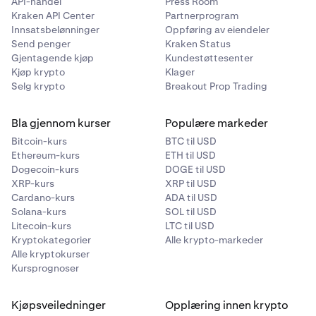
API-handel
Press Room
Kraken API Center
Partnerprogram
Innsatsbelønninger
Oppføring av eiendeler
Send penger
Kraken Status
Gjentagende kjøp
Kundestøttesenter
Kjøp krypto
Klager
Selg krypto
Breakout Prop Trading
Bla gjennom kurser
Populære markeder
Bitcoin-kurs
BTC til USD
Ethereum-kurs
ETH til USD
Dogecoin-kurs
DOGE til USD
XRP-kurs
XRP til USD
Cardano-kurs
ADA til USD
Solana-kurs
SOL til USD
Litecoin-kurs
LTC til USD
Kryptokategorier
Alle krypto-markeder
Alle kryptokurser
Kursprognoser
Kjøpsveiledninger
Opplæring innen krypto