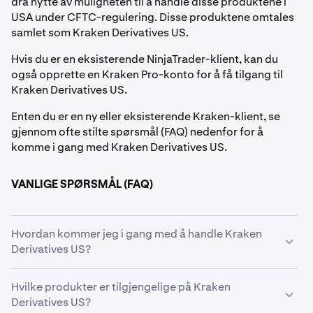
dra nytte av muligheten til å handle disse produktene i
USA under CFTC-regulering. Disse produktene omtales
samlet som Kraken Derivatives US.
Hvis du er en eksisterende NinjaTrader-klient, kan du
også opprette en Kraken Pro-konto for å få tilgang til
Kraken Derivatives US.
Enten du er en ny eller eksisterende Kraken-klient, se
gjennom ofte stilte spørsmål (FAQ) nedenfor for å
komme i gang med Kraken Derivatives US.
VANLIGE SPØRSMÅL (FAQ)
Hvordan kommer jeg i gang med å handle Kraken
Derivatives US?
For å begynne å handle Kraken Derivatives US, lås opp
Hvilke produkter er tilgjengelige på Kraken
handel direkte fra din Kraken Pro-konto. Du trenger en
Derivatives US?
verifisert Kraken-konto og en finansiert Kraken