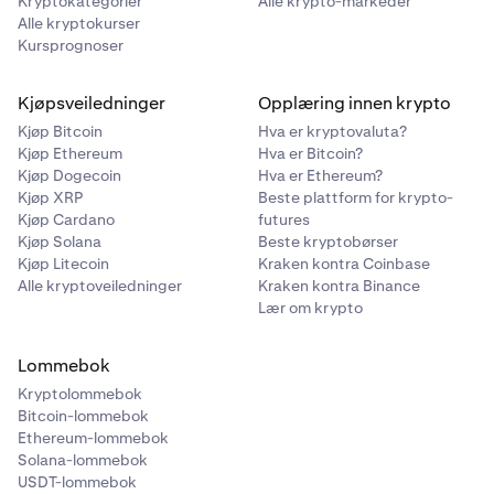
Kryptokategorier
Alle krypto-markeder
Alle kryptokurser
Kursprognoser
Kjøpsveiledninger
Opplæring innen krypto
Kjøp Bitcoin
Hva er kryptovaluta?
Kjøp Ethereum
Hva er Bitcoin?
Kjøp Dogecoin
Hva er Ethereum?
Kjøp XRP
Beste plattform for krypto-
Kjøp Cardano
futures
Kjøp Solana
Beste kryptobørser
Kjøp Litecoin
Kraken kontra Coinbase
Alle kryptoveiledninger
Kraken kontra Binance
Lær om krypto
Lommebok
Kryptolommebok
Bitcoin-lommebok
Ethereum-lommebok
Solana-lommebok
USDT-lommebok