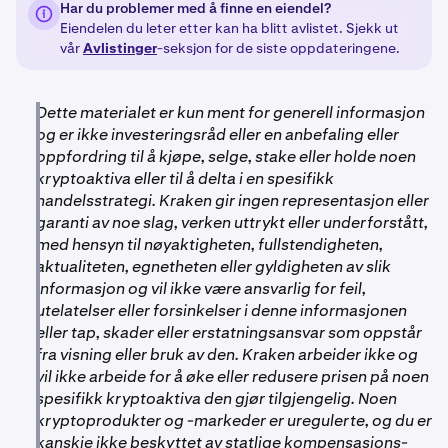
avlistingen ble automatisk inkludert i
Har du problemer med å finne en eiendel?
brukere som holdt FTM på tidspunktet for avlistingen til
migreringsprosessen, ingen ytterligere handling fra deg
Eiendelen du leter etter kan ha blitt avlistet. Sjekk ut
S. Vi distribuerte S til brukere innen kl. 14:00 UTC den 9.
var nødvendig.
vår
Avlistinger
-seksjon for de siste oppdateringene.
mai, til en fast kurs på 1 FTM : 1 S.
Ved fullføring ble det tilsvarende beløpet av S satt
Dette materialet er kun ment for generell informasjon
direkte inn på din Kraken-konto.
og er ikke investeringsråd eller en anbefaling eller
oppfordring til å kjøpe, selge, stake eller holde noen
kryptoaktiva eller til å delta i en spesifikk
handelsstrategi. Kraken gir ingen representasjon eller
garanti av noe slag, verken uttrykt eller underforstått,
med hensyn til nøyaktigheten, fullstendigheten,
aktualiteten, egnetheten eller gyldigheten av slik
informasjon og vil ikke være ansvarlig for feil,
utelatelser eller forsinkelser i denne informasjonen
eller tap, skader eller erstatningsansvar som oppstår
fra visning eller bruk av den. Kraken arbeider ikke og
vil ikke arbeide for å øke eller redusere prisen på noen
spesifikk kryptoaktiva den gjør tilgjengelig. Noen
kryptoprodukter og -markeder er uregulerte, og du er
kanskje ikke beskyttet av statlige kompensasjons-