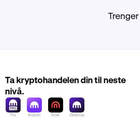
Trenger
Ta kryptohandelen din til neste
nivå.
Pro
Kraken
Krak
Desktop