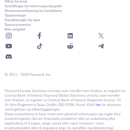
Vilkår for bruk
Rull ned og velg
Apper
eller
Applikasjonsbehandling
,
2
Innstillinger for informasjonskapsler
avhengig av enhetens versjon.
Personvernerklæring for kandidater
Opplysninger
Finn og trykk på navnet på Kraken Wallet-appen din.
3
Handelsregler for børs
Samsvarssenter
Trykk på
Appvarsler
eller et lignende alternativ.
4
Ikke selg/del
Slå av bryteren for å deaktivere varsler for
5
lommebokappen.
© 2011 – 2026 Payward, Inc.
Payward Europe Solutions Limited, som handler som Kraken, er regulert av
Central Bank of Ireland. Payward Global Solutions Limited, som handler
som Kraken, er regulert av Central Bank of Ireland. Registrert kontor: 70
Sir John Rogerson’s Quay, Dublin, D02 R296, Irland. Klikk
her
for relaterte
retningslinjer og offentliggjøringer.
Disse materialene er bare ment som generell informasjon og utgjør ikke
investeringsråd, råd om finansielle produkter eller en anbefaling eller
oppfordring til å kjøpe, selge, satse eller være investert i noen
kryptoeiendeler eller å engasjere seg i en spesifikk handelsstrategi.