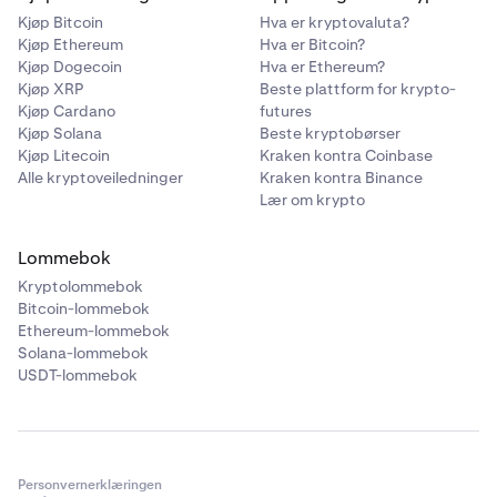
Kjøp Bitcoin
Hva er kryptovaluta?
Apple iOS-enheter:
Kjøp Ethereum
Hva er Bitcoin?
Kjøp Dogecoin
Hva er Ethereum?
Kjøp XRP
Beste plattform for krypto-
Kjøp Cardano
Åpne Innstillinger-appen på iOS-enheten din.
futures
1
Kjøp Solana
Beste kryptobørser
Rull ned og finn navnet på Kraken-lommebokappen
2
Kjøp Litecoin
Kraken kontra Coinbase
din.
Alle kryptoveiledninger
Kraken kontra Binance
Lær om krypto
Trykk på appnavnet for å få tilgang til innstillingene.
3
Se etter alternativet
Varsler
eller
4
Lommebok
Varslingsinnstillinger
og trykk på det.
Kryptolommebok
Slå av bryteren for å deaktivere varsler for
Bitcoin-lommebok
5
Ethereum-lommebok
lommebokappen.
Solana-lommebok
USDT-lommebok
Android-enheter:
Åpne Innstillinger-appen på Android-enheten din.
1
Personvernerklæringen