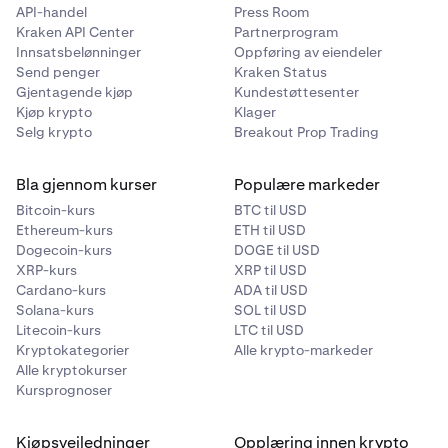
dine preferanser.
API-handel
Press Room
å tørke all data fra denne enheten fullstendig for å
Trykk på det røde
Fjern
-alternativet.
Kraken API Center
3
Partnerprogram
unngå å kompromittere lommeboken din.
Innsatsbelønninger
Oppføring av eiendeler
Android-enheter:
Send penger
Kraken Status
Hvis du ønsker å fjerne lommebøkene dine og Secret
Gjentagende kjøp
Kundestøttesenter
Recovery Phrase fullstendig fra Kraken Wallet, kan du
Kjøp krypto
Klager
ganske enkelt slette (avinstallere) din Kraken Wallet
Åpne
Innstillinger
-appen på Android-enheten din.
1
Selg krypto
Breakout Prop Trading
mobilapp.
Rull ned og velg
Apper
eller
Applikasjonsbehandling
,
2
avhengig av enhetens versjon.
Bla gjennom kurser
Populære markeder
VIKTIG: Hvis du sletter (avinstallerer) din Kraken Wallet
Bitcoin-kurs
BTC til USD
Finn og trykk på navnet på Kraken-lommebokappen
3
mobilapp, er den eneste måten å få tilgang til eller
Ethereum-kurs
ETH til USD
din.
gjenopprette lommebøkene dine på med din Secret
Dogecoin-kurs
DOGE til USD
Recovery Phrase.
Trykk på
Appvarsler
eller et lignende alternativ.
XRP-kurs
XRP til USD
4
Uten din Secret Recovery Phrase vil eiendelene dine gå
Cardano-kurs
ADA til USD
tapt for alltid.
Slå på bryteren for å aktivere varsler for
5
Solana-kurs
SOL til USD
lommebokappen.
Litecoin-kurs
LTC til USD
Kryptokategorier
Alle krypto-markeder
Du kan videre tilpasse varslingsinnstillingene,
6
Alle kryptokurser
inkludert lyd- og vibrasjonsinnstillinger.
Kursprognoser
Deaktivere push-varsler:
Kjøpsveiledninger
Opplæring innen krypto