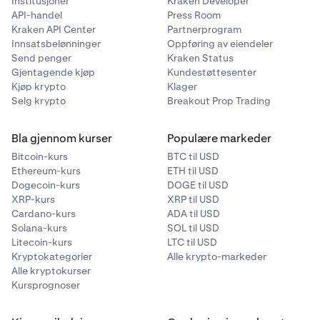
Institusjoner
Kraken Developer
API-handel
Press Room
Kraken API Center
Partnerprogram
Innsatsbelønninger
Oppføring av eiendeler
Send penger
Kraken Status
Gjentagende kjøp
Kundestøttesenter
Kjøp krypto
Klager
Selg krypto
Breakout Prop Trading
Bla gjennom kurser
Populære markeder
Bitcoin-kurs
BTC til USD
Ethereum-kurs
ETH til USD
Dogecoin-kurs
DOGE til USD
XRP-kurs
XRP til USD
Cardano-kurs
ADA til USD
Solana-kurs
SOL til USD
Litecoin-kurs
LTC til USD
Kryptokategorier
Alle krypto-markeder
Alle kryptokurser
Kursprognoser