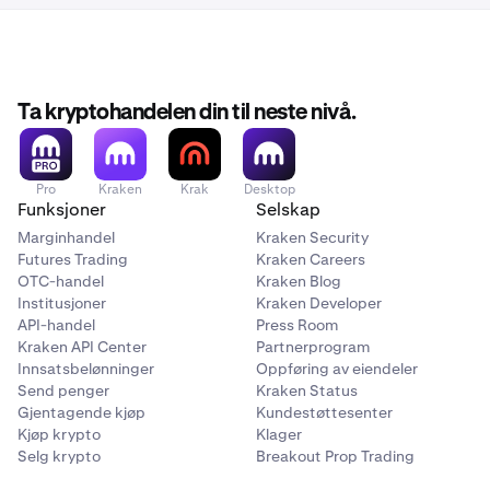
Ta kryptohandelen din til neste nivå.
Pro
Kraken
Krak
Desktop
Funksjoner
Selskap
Marginhandel
Kraken Security
Futures Trading
Kraken Careers
OTC-handel
Kraken Blog
Institusjoner
Kraken Developer
API-handel
Press Room
Kraken API Center
Partnerprogram
Innsatsbelønninger
Oppføring av eiendeler
Send penger
Kraken Status
Gjentagende kjøp
Kundestøttesenter
Kjøp krypto
Klager
Selg krypto
Breakout Prop Trading