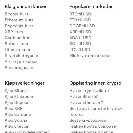
Bla gjennom kurser
Populære markeder
Bitcoin-kurs
BTC til USD
Ethereum-kurs
ETH til USD
Dogecoin-kurs
DOGE til USD
XRP-kurs
XRP til USD
Cardano-kurs
ADA til USD
Solana-kurs
SOL til USD
Litecoin-kurs
LTC til USD
Kryptokategorier
Alle krypto-markeder
Alle kryptokurser
Kursprognoser
Kjøpsveiledninger
Opplæring innen krypto
Kjøp Bitcoin
Hva er kryptovaluta?
Kjøp Ethereum
Hva er Bitcoin?
Kjøp Dogecoin
Hva er Ethereum?
Kjøp XRP
Beste plattform for krypto-
Kjøp Cardano
futures
Kjøp Solana
Beste kryptobørser
Kjøp Litecoin
Kraken kontra Coinbase
Alle kryptoveiledninger
Kraken kontra Binance