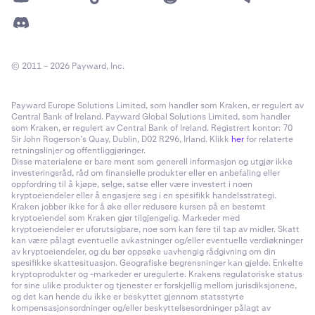
© 2011 – 2026 Payward, Inc.
Payward Europe Solutions Limited, som handler som Kraken, er regulert av
Central Bank of Ireland. Payward Global Solutions Limited, som handler
som Kraken, er regulert av Central Bank of Ireland. Registrert kontor: 70
Sir John Rogerson’s Quay, Dublin, D02 R296, Irland. Klikk
her
for relaterte
retningslinjer og offentliggjøringer.
Disse materialene er bare ment som generell informasjon og utgjør ikke
investeringsråd, råd om finansielle produkter eller en anbefaling eller
oppfordring til å kjøpe, selge, satse eller være investert i noen
kryptoeiendeler eller å engasjere seg i en spesifikk handelsstrategi.
Kraken jobber ikke for å øke eller redusere kursen på en bestemt
kryptoeiendel som Kraken gjør tilgjengelig. Markeder med
kryptoeiendeler er uforutsigbare, noe som kan føre til tap av midler. Skatt
kan være pålagt eventuelle avkastninger og/eller eventuelle verdiøkninger
av kryptoeiendeler, og du bør oppsøke uavhengig rådgivning om din
spesifikke skattesituasjon. Geografiske begrensninger kan gjelde. Enkelte
kryptoprodukter og -markeder er uregulerte. Krakens regulatoriske status
for sine ulike produkter og tjenester er forskjellig mellom jurisdiksjonene,
og det kan hende du ikke er beskyttet gjennom statsstyrte
kompensasjonsordninger og/eller beskyttelsesordninger pålagt av