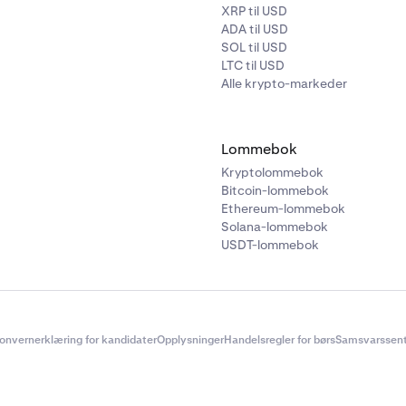
XRP til USD
beløpet du ønsker å ta ut – du kan veksle mellom USD og COP.
ADA til USD
SOL til USD
LTC til USD
Alle krypto-markeder
Lommebok
Kryptolommebok
Bitcoin-lommebok
Ethereum-lommebok
Solana-lommebok
USDT-lommebok
 uttaksdetaljene dine (inkluderer gebyrer og vekslingskurs).
te uttaket.
onvernerklæring for kandidater
Opplysninger
Handelsregler for børs
Samsvarssent