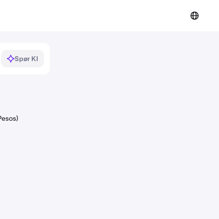
Spør KI
Pesos)