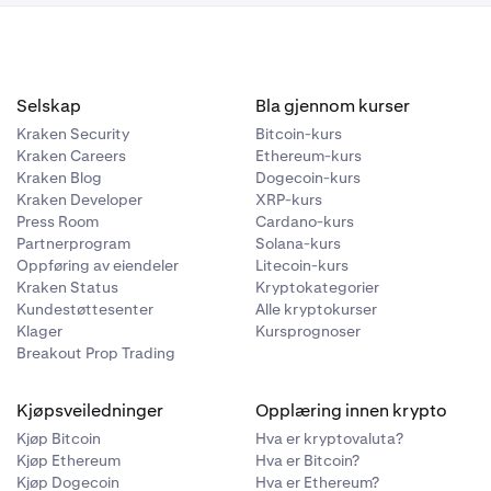
Selskap
Bla gjennom kurser
and
for å
Kraken Security
Bitcoin-kurs
ruke
Kraken Careers
Ethereum-kurs
Kraken Blog
Dogecoin-kurs
Kraken Developer
XRP-kurs
onvertert til
Press Room
Cardano-kurs
 og
Partnerprogram
Solana-kurs
Oppføring av eiendeler
Litecoin-kurs
 ID-dokument.
Kraken Status
Kryptokategorier
Kundestøttesenter
Alle kryptokurser
Klager
Kursprognoser
Breakout Prop Trading
Kjøpsveiledninger
Opplæring innen krypto
Kjøp Bitcoin
Hva er kryptovaluta?
Kjøp Ethereum
Hva er Bitcoin?
Kjøp Dogecoin
Hva er Ethereum?