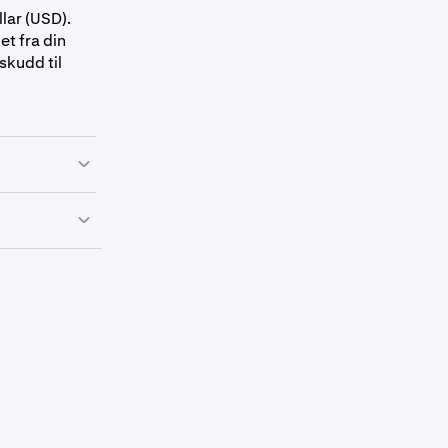
llar (USD).
et fra din
skudd til
w
.
dd automatisk