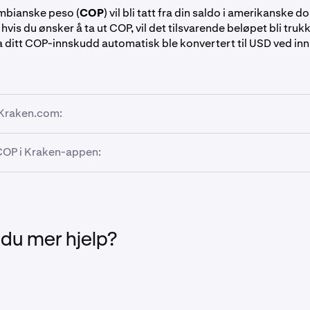
mbianske peso (
COP
) vil bli tatt fra din saldo i amerikanske do
 hvis du ønsker å ta ut COP, vil det tilsvarende beløpet bli trukk
 ditt COP-innskudd automatisk ble konvertert til USD ved inn
 Kraken.com:
t COP i Kraken-appen:
jemmesiden din klikker du på
Portfolio
etterfulgt av
Withdra
en-appen din, trykk på
Transfer
, etterfulgt av
Withdraw
.
eller trykk på COP på siden for valg av eiendeler.
trekksmenyen for eiendeler velger du COP.
 du mer hjelp?
se:
Uttak av COP vil bli tatt fra din USD-saldo, da
COP
-innsku
s til USD.