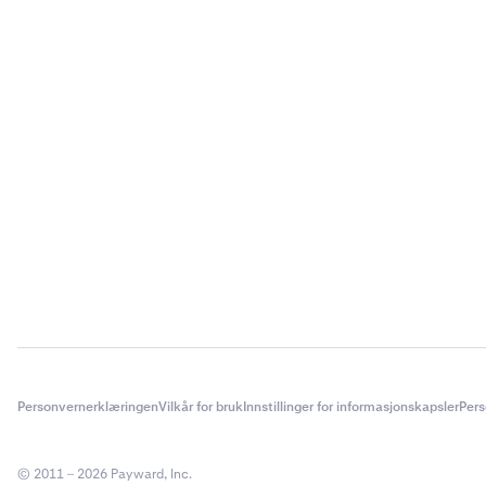
Skriv inn 
6
Gjennomgå
7
for å star
Personvernerklæringen
Vilkår for bruk
Innstillinger for informasjonskapsler
Pers
© 2011 – 2026 Payward, Inc.