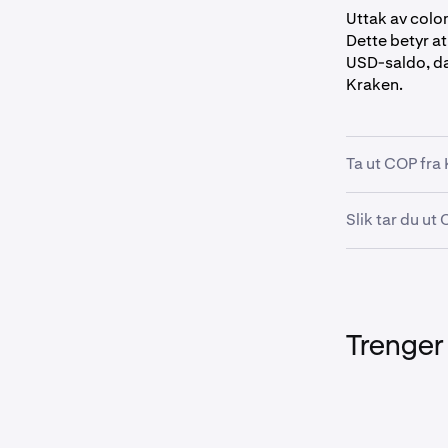
Uttak av colo
Dette betyr at
USD-saldo, da
Kraken.
Ta ut COP fra
Slik tar du u
På kontoh
1
Åpne Krak
1
Søk etter 
2
Under ned
2
Trenger
Påminnel
konvertere