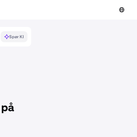
Spør KI
r på