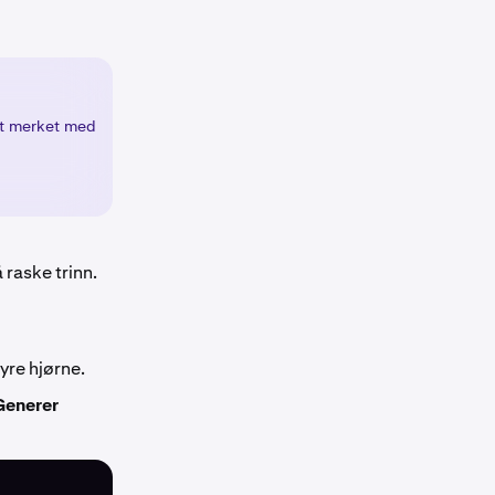
ert merket med
 raske trinn.
yre hjørne.
Generer