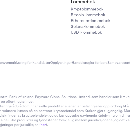
Lommebok
Kryptolommebok
Bitcoin-lommebok
Ethereum-lommebok
Solana-lommebok
USDT-lommebok
onvernerklæring for kandidater
Opplysninger
Handelsregler for børs
Samsvarssent
ral Bank of Ireland. Payward Global Solutions Limited, som handler som Kraken, e
 og offentliggjøringer.
ingsråd, råd om finansielle produkter eller en anbefaling eller oppfordring til å k
ler redusere kursen på en bestemt kryptoeiendel som Kraken gjør tilgjengelig. Ma
rdiøkninger av kryptoeiendeler, og du bør oppsøke uavhengig rådgivning om din s
 sine ulike produkter og tjenester er forskjellig mellom jurisdiksjonene, og de
øringer per jurisdiksjon (
her
).