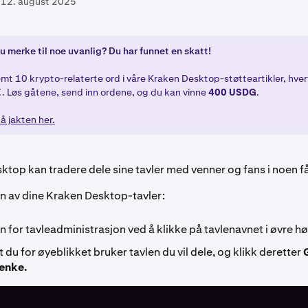
12. august 2025
u merke til noe uvanlig? Du har funnet en skatt!
jemt 10 krypto-relaterte ord i våre Kraken Desktop-støtteartikler, hv
❌. Løs gåtene, send inn ordene, og du kan vinne
400 USDG
.
å jakten her.
top kan tradere dele sine tavler med venner og fans i noen få
en av dine Kraken Desktop-tavler:
 for tavleadministrasjon ved å klikke på tavlenavnet i øvre hø
t du for øyeblikket bruker tavlen du vil dele, og klikk deretter
lenke.