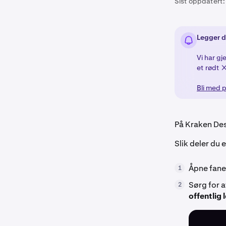
Sist oppdatert:
Legger d
Vi har g
et rødt 
Bli med p
På Kraken Desk
Slik deler du 
Åpne fanen
1
Sørg for a
2
offentlig 