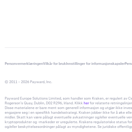
Personvernerklæringen
Vilkår for bruk
Innstillinger for informasjonskapsler
Pers
© 2011 – 2026 Payward, Inc.
Payward Europe Solutions Limited, som handler som Kraken, er regulert av Cent
Rogerson’s Quay, Dublin, D02 R296, Irland. Klikk
her
for relaterte retningslinjer
Disse materialene er bare ment som generell informasjon og utgjør ikke invester
engasjere seg i en spesifikk handelsstrategi. Kraken jobber ikke for å øke el
midler. Skatt kan være pålagt eventuelle avkastninger og/eller eventuelle ve
kryptoprodukter og -markeder er uregulerte. Krakens regulatoriske status for
og/eller beskyttelsesordninger pålagt av myndighetene. Se juridiske offentliggj