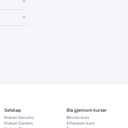
tavle i din
kk
her
for å
værende åpne
i
nyeste
Selskap
Bla gjennom kurser
avler, prøv å
Kraken Security
Bitcoin-kurs
Kraken Careers
Ethereum-kurs