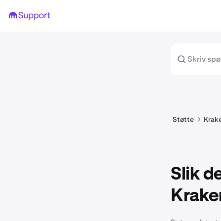
Støtte
Krak
Slik d
Krake