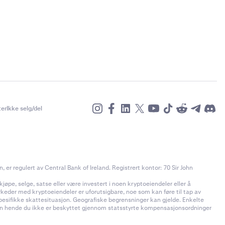
er
Ikke selg/del
r regulert av Central Bank of Ireland. Registrert kontor: 70 Sir John
jøpe, selge, satse eller være investert i noen kryptoeiendeler eller å
rkeder med kryptoeiendeler er uforutsigbare, noe som kan føre til tap av
pesifikke skattesituasjon. Geografiske begrensninger kan gjelde. Enkelte
t kan hende du ikke er beskyttet gjennom statsstyrte kompensasjonsordninger