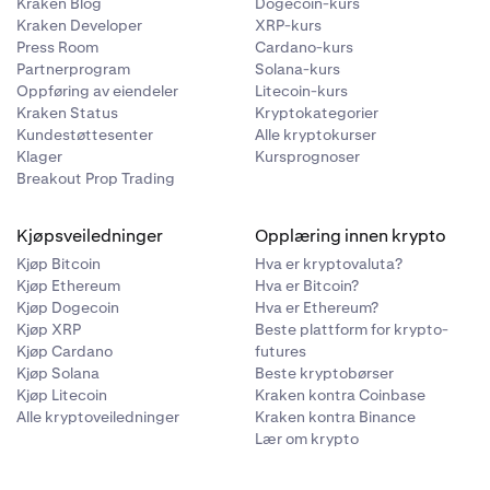
Kraken Blog
Dogecoin-kurs
Kraken Developer
XRP-kurs
Press Room
Cardano-kurs
Partnerprogram
Solana-kurs
Oppføring av eiendeler
Litecoin-kurs
Kraken Status
Kryptokategorier
Kundestøttesenter
Alle kryptokurser
Klager
Kursprognoser
Breakout Prop Trading
Kjøpsveiledninger
Opplæring innen krypto
Kjøp Bitcoin
Hva er kryptovaluta?
Kjøp Ethereum
Hva er Bitcoin?
Kjøp Dogecoin
Hva er Ethereum?
Kjøp XRP
Beste plattform for krypto-
Kjøp Cardano
futures
Kjøp Solana
Beste kryptobørser
Kjøp Litecoin
Kraken kontra Coinbase
Alle kryptoveiledninger
Kraken kontra Binance
Lær om krypto