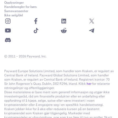
Opplysninger
Handelsregler for børs
Samsvarssenter
Ikke selg/del
© 2011 – 2026 Payward, Inc.
Payward Europe Solutions Limited, som handler som Kraken, er regulert av
Central Bank of Ireland. Payward Global Solutions Limited, som handler
som Kraken, er regulert av Central Bank of Ireland. Registrert kontor: 70
Sir John Rogerson’s Quay, Dublin, D02 R296, Irland. Klikk
her
for relaterte
retningslinjer og offentliggjøringer.
Disse materialene er bare ment som generell informasjon og utgjør ikke
investeringsråd, råd om finansielle produkter eller en anbefaling eller
oppfordring til å kjøpe, selge, satse eller være investert i noen
kryptoeiendeler eller å engasjere seg i en spesifikk handelsstrategi.
Kraken jobber ikke for å øke eller redusere kursen på en bestemt
kryptoeiendel som Kraken gjør tilgjengelig. Markeder med
kryptoeiendeler er uforutsigbare, noe som kan føre til tap av midler. Skatt