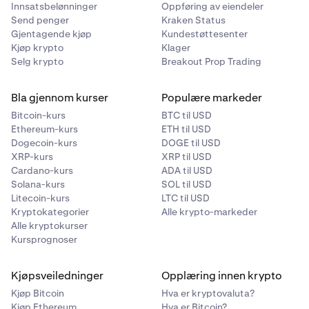
Innsatsbelønninger
Oppføring av eiendeler
Send penger
Kraken Status
Gjentagende kjøp
Kundestøttesenter
Kjøp krypto
Klager
Selg krypto
Breakout Prop Trading
Bla gjennom kurser
Populære markeder
Bitcoin-kurs
BTC til USD
Ethereum-kurs
ETH til USD
Dogecoin-kurs
DOGE til USD
XRP-kurs
XRP til USD
Cardano-kurs
ADA til USD
Solana-kurs
SOL til USD
Litecoin-kurs
LTC til USD
Kryptokategorier
Alle krypto-markeder
Alle kryptokurser
Kursprognoser
Kjøpsveiledninger
Opplæring innen krypto
Kjøp Bitcoin
Hva er kryptovaluta?
Kjøp Ethereum
Hva er Bitcoin?