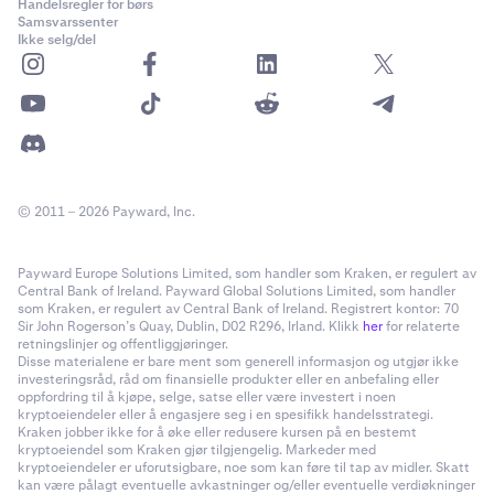
Handelsregler for børs
Samsvarssenter
Ikke selg/del
© 2011 – 2026 Payward, Inc.
Payward Europe Solutions Limited, som handler som Kraken, er regulert av
Central Bank of Ireland. Payward Global Solutions Limited, som handler
som Kraken, er regulert av Central Bank of Ireland. Registrert kontor: 70
Sir John Rogerson’s Quay, Dublin, D02 R296, Irland. Klikk
her
for relaterte
retningslinjer og offentliggjøringer.
Disse materialene er bare ment som generell informasjon og utgjør ikke
investeringsråd, råd om finansielle produkter eller en anbefaling eller
oppfordring til å kjøpe, selge, satse eller være investert i noen
kryptoeiendeler eller å engasjere seg i en spesifikk handelsstrategi.
Kraken jobber ikke for å øke eller redusere kursen på en bestemt
kryptoeiendel som Kraken gjør tilgjengelig. Markeder med
kryptoeiendeler er uforutsigbare, noe som kan føre til tap av midler. Skatt
kan være pålagt eventuelle avkastninger og/eller eventuelle verdiøkninger