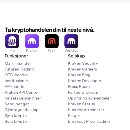
Ta kryptohandelen din til neste nivå.
Deretter går du til kontoinnstillingene dine ved å
2
klikke
her
, eller ved å klikke på menneskeikonet
Pro
Kraken
Krak
Desktop
øverst til høyre og deretter klikke
Innstillinger
.
Funksjoner
Selskap
Marginhandel
Kraken Security
Futures Trading
Kraken Careers
OTC-handel
Kraken Blog
Institusjoner
Kraken Developer
API-handel
Press Room
Kraken API Center
Partnerprogram
Innsatsbelønninger
Oppføring av eiendeler
Send penger
Kraken Status
Deretter vil du se en rad for
xStocks-handel
, med
4
Gjentagende kjøp
Kundestøttesenter
gjeldende status til høyre (Låst eller Ikke kvalifisert).
Kjøp krypto
Klager
Hvis xStocks er “Låst”, trykker du bare på raden for å
Selg krypto
Breakout Prop Trading
starte verifiseringen for å låse opp xStocks.