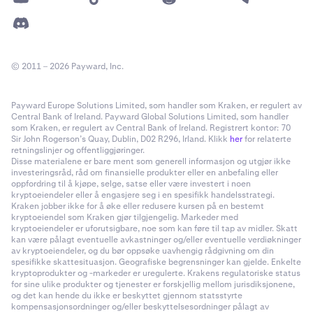
© 2011 – 2026 Payward, Inc.
Payward Europe Solutions Limited, som handler som Kraken, er regulert av
Central Bank of Ireland. Payward Global Solutions Limited, som handler
som Kraken, er regulert av Central Bank of Ireland. Registrert kontor: 70
Sir John Rogerson’s Quay, Dublin, D02 R296, Irland. Klikk
her
for relaterte
retningslinjer og offentliggjøringer.
Disse materialene er bare ment som generell informasjon og utgjør ikke
investeringsråd, råd om finansielle produkter eller en anbefaling eller
oppfordring til å kjøpe, selge, satse eller være investert i noen
kryptoeiendeler eller å engasjere seg i en spesifikk handelsstrategi.
Kraken jobber ikke for å øke eller redusere kursen på en bestemt
kryptoeiendel som Kraken gjør tilgjengelig. Markeder med
kryptoeiendeler er uforutsigbare, noe som kan føre til tap av midler. Skatt
kan være pålagt eventuelle avkastninger og/eller eventuelle verdiøkninger
av kryptoeiendeler, og du bør oppsøke uavhengig rådgivning om din
spesifikke skattesituasjon. Geografiske begrensninger kan gjelde. Enkelte
kryptoprodukter og -markeder er uregulerte. Krakens regulatoriske status
for sine ulike produkter og tjenester er forskjellig mellom jurisdiksjonene,
og det kan hende du ikke er beskyttet gjennom statsstyrte
kompensasjonsordninger og/eller beskyttelsesordninger pålagt av