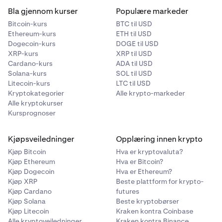
Bla gjennom kurser
Populære markeder
Bitcoin-kurs
BTC til USD
Ethereum-kurs
ETH til USD
Under
Kontodetaljer
vil du se en rad for xStocks med
3
Dogecoin-kurs
DOGE til USD
en
Lås opp
-knapp til høyre. Klikk på
Lås opp
-
XRP-kurs
XRP til USD
knappen for å starte xStocks-
Cardano-kurs
ADA til USD
verifiseringsprosessen.
Solana-kurs
SOL til USD
Litecoin-kurs
LTC til USD
Kryptokategorier
Alle krypto-markeder
Alle kryptokurser
Kursprognoser
Kjøpsveiledninger
Opplæring innen krypto
Du vil deretter bli tatt til et par verifiseringsspørsmål.
4
Kjøp Bitcoin
Hva er kryptovaluta?
Svar på disse spørsmålene, og klikk
Fortsett.
Du vil deretter bli tatt til et par verifiseringsspørsmål.
5
Kjøp Ethereum
Hva er Bitcoin?
Svar på disse spørsmålene, og klikk
Fortsett.
Det var det hele! Hvis kontoen din er kvalifisert for
5
Kjøp Dogecoin
Hva er Ethereum?
xStocks, skal Lås opp-knappen bli til en
Låst opp
-
Kjøp XRP
Beste plattform for krypto-
Det var det hele! Hvis kontoen din er kvalifisert for
6
bekreftelse, og du kan begynne å handle xStocks.
Kjøp Cardano
futures
xStocks, skal Lås opp-knappen bli til en
Låst opp
-
Kjøp Solana
Beste kryptobørser
bekreftelse, og du kan begynne å handle xStocks.
Kjøp Litecoin
Kraken kontra Coinbase
Alle kryptoveiledninger
Kraken kontra Binance