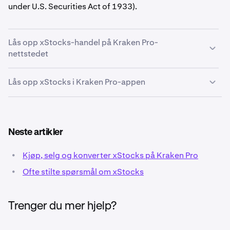
under U.S. Securities Act of 1933).
Lås opp xStocks-handel på Kraken Pro-
nettstedet
Lås opp xStocks i Kraken Pro-appen
Gå til
pro.kraken.com
og
logg inn
på din Kraken-
1
konto.
Åpne Kraken Pro-appen, logg inn om nødvendig.
1
Trykk på
menneskeikonet
øverst til høyre for å gå til
2
Neste artikler
Kontosiden.
•
Kjøp, selg og konverter xStocks på Kraken Pro
•
Ofte stilte spørsmål om xStocks
Trenger du mer hjelp?
Øverst på siden, under navnet ditt, trykk
Vis
3
kontodetaljer
.