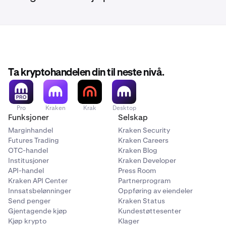
Ta kryptohandelen din til neste nivå.
Pro
Kraken
Krak
Desktop
Funksjoner
Selskap
Marginhandel
Kraken Security
Futures Trading
Kraken Careers
OTC-handel
Kraken Blog
Institusjoner
Kraken Developer
API-handel
Press Room
Kraken API Center
Partnerprogram
Innsatsbelønninger
Oppføring av eiendeler
Send penger
Kraken Status
Gjentagende kjøp
Kundestøttesenter
Kjøp krypto
Klager