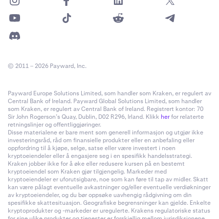
© 2011 – 2026 Payward, Inc.
Payward Europe Solutions Limited, som handler som Kraken, er regulert av
Central Bank of Ireland. Payward Global Solutions Limited, som handler
som Kraken, er regulert av Central Bank of Ireland. Registrert kontor: 70
Sir John Rogerson’s Quay, Dublin, D02 R296, Irland. Klikk
her
for relaterte
retningslinjer og offentliggjøringer.
Disse materialene er bare ment som generell informasjon og utgjør ikke
investeringsråd, råd om finansielle produkter eller en anbefaling eller
oppfordring til å kjøpe, selge, satse eller være investert i noen
kryptoeiendeler eller å engasjere seg i en spesifikk handelsstrategi.
Kraken jobber ikke for å øke eller redusere kursen på en bestemt
kryptoeiendel som Kraken gjør tilgjengelig. Markeder med
kryptoeiendeler er uforutsigbare, noe som kan føre til tap av midler. Skatt
kan være pålagt eventuelle avkastninger og/eller eventuelle verdiøkninger
av kryptoeiendeler, og du bør oppsøke uavhengig rådgivning om din
spesifikke skattesituasjon. Geografiske begrensninger kan gjelde. Enkelte
kryptoprodukter og -markeder er uregulerte. Krakens regulatoriske status
for sine ulike produkter og tjenester er forskjellig mellom jurisdiksjonene,