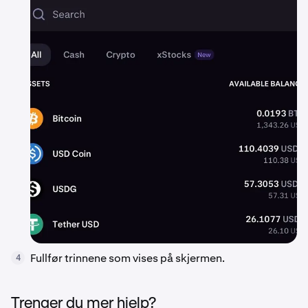
Fullfør trinnene som vises på skjermen.
4
Trenger du mer hjelp?