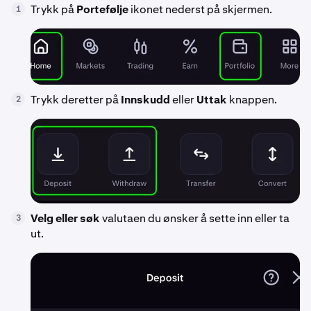
Trykk på
Portefølje
ikonet nederst på skjermen.
1
Trykk deretter på
Innskudd
eller
Uttak
knappen.
2
Velg eller søk
valutaen du ønsker å sette inn eller ta
3
ut.