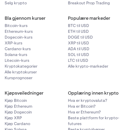
Selg krypto
Breakout Prop Trading
Bla gjennom kurser
Populære markeder
Bitcoin-kurs
BTC til USD
Ethereum-kurs
ETH til USD
Dogecoin-kurs
DOGE til USD
XRP-kurs
XRP til USD
Cardano-kurs
ADA til USD
Solana-kurs
SOL til USD
Litecoin-kurs
LTC til USD
Kryptokategorier
Alle krypto-markeder
Alle kryptokurser
Kursprognoser
Kjøpsveiledninger
Opplæring innen krypto
Kjøp Bitcoin
Hva er kryptovaluta?
Kjøp Ethereum
Hva er Bitcoin?
Kjøp Dogecoin
Hva er Ethereum?
Kjøp XRP
Beste plattform for krypto-
Kjøp Cardano
futures
Kjøp Solana
Beste kryptobørser