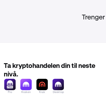
•
Tillatte k
Trenger
•
Alle andre
en løpen
•
Kvalifiser
løpet av 
For mer in
Ingen begrensn
Litecoin (LTC)
Ta kryptohandelen din til neste
nivå.
Pro
Kraken
Krak
Desktop