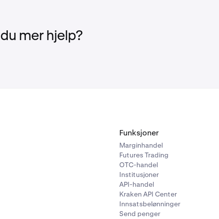
under og akkrediterte investorer
vil ikke ha noen nettokjøpsgr
 du mer hjelp?
 kunder vil være begrenset til et nettokjøpsbeløp på 30 000 C
de 12-månedersperiode.
te investorer vil være begrenset til et nettokjøpsbeløp på 100
en løpende 12-månedersperiode.
formasjon om kvalifiserte investorer,
klikk her
.
inger gjelder for kjøp av Bitcoin (BTC), Bitcoin Cash (BCH), E
.
Funksjoner
Marginhandel
Futures Trading
OTC-handel
Institusjoner
API-handel
Kraken API Center
Innsatsbelønninger
Send penger