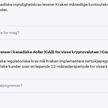
nadiske myndighetskrav leverer Kraken månedlige kontoutskrift
nder.
te for meg?
der kan laste ned en kontoutskrift hver måned, med detaljer
 om aktiviteten på Kraken-kontoen den foregående måneden.
nser i kanadiske dollar (CAD) for visse kryptovalutaer i C
ne er tilgjengelige direkte via kontoen din og bidrar til å sikre
t bokføring.
diske regulatoriske krav må Kraken implementere nettokjøpsgr
iske kunder over en løpende 12-månedersperiode for visse k
jøpsgrenser?
 i alle kanadiske provinser og territorier, med unntak av Alber
itoba, Quebec og Saskatchewan, vil ha følgende nettokjøps
iendeler (kryptoaktiva):