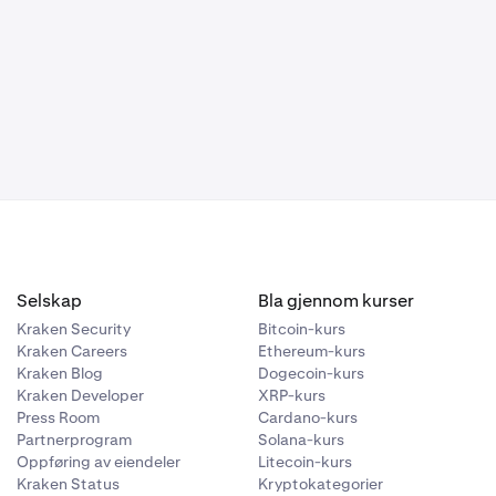
enser.
AD i løpet av
 000 CAD i
ther (ETH) og
Selskap
Bla gjennom kurser
Kraken Security
Bitcoin-kurs
Kraken Careers
Ethereum-kurs
Kraken Blog
Dogecoin-kurs
Kraken Developer
XRP-kurs
Press Room
Cardano-kurs
Partnerprogram
Solana-kurs
Oppføring av eiendeler
Litecoin-kurs
Kraken Status
Kryptokategorier