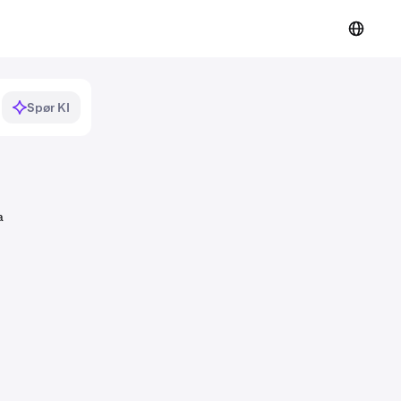
Spør KI
a