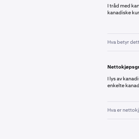
I tråd med ka
kanadiske ku
Hva betyr det
Kanadiske kun
opplysninger
Nettokjøpsgre
kontoutskrifte
og konsekven
I lys av kana
enkelte kanad
Hva er nettok
Kunder som bor
Columbia, Man
visse kryptoe