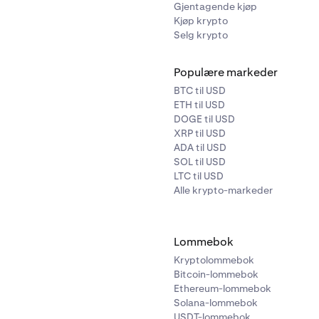
Gjentagende kjøp
Kjøp krypto
Selg krypto
Populære markeder
BTC til USD
ETH til USD
DOGE til USD
XRP til USD
ADA til USD
SOL til USD
LTC til USD
Alle krypto-markeder
Lommebok
Kryptolommebok
Bitcoin-lommebok
Ethereum-lommebok
Solana-lommebok
USDT-lommebok