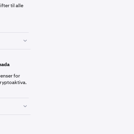
er til alle
te
 Disse
anada
 en oversiktlig
enser for
ryptoaktiva.
ta, British
grenser for