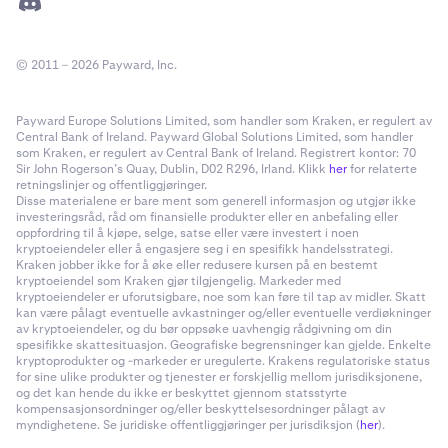
© 2011 – 2026 Payward, Inc.
Payward Europe Solutions Limited, som handler som Kraken, er regulert av
Central Bank of Ireland. Payward Global Solutions Limited, som handler
som Kraken, er regulert av Central Bank of Ireland. Registrert kontor: 70
Sir John Rogerson’s Quay, Dublin, D02 R296, Irland. Klikk
her
for relaterte
retningslinjer og offentliggjøringer.
Disse materialene er bare ment som generell informasjon og utgjør ikke
investeringsråd, råd om finansielle produkter eller en anbefaling eller
oppfordring til å kjøpe, selge, satse eller være investert i noen
kryptoeiendeler eller å engasjere seg i en spesifikk handelsstrategi.
Kraken jobber ikke for å øke eller redusere kursen på en bestemt
kryptoeiendel som Kraken gjør tilgjengelig. Markeder med
kryptoeiendeler er uforutsigbare, noe som kan føre til tap av midler. Skatt
kan være pålagt eventuelle avkastninger og/eller eventuelle verdiøkninger
av kryptoeiendeler, og du bør oppsøke uavhengig rådgivning om din
spesifikke skattesituasjon. Geografiske begrensninger kan gjelde. Enkelte
kryptoprodukter og -markeder er uregulerte. Krakens regulatoriske status
for sine ulike produkter og tjenester er forskjellig mellom jurisdiksjonene,
og det kan hende du ikke er beskyttet gjennom statsstyrte
kompensasjonsordninger og/eller beskyttelsesordninger pålagt av
myndighetene. Se juridiske offentliggjøringer per jurisdiksjon (
her
).