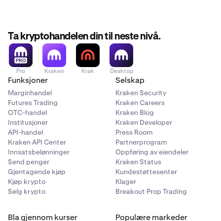
Ta kryptohandelen din til neste nivå.
Pro
Kraken
Krak
Desktop
Funksjoner
Selskap
Marginhandel
Kraken Security
Futures Trading
Kraken Careers
OTC-handel
Kraken Blog
Institusjoner
Kraken Developer
API-handel
Press Room
Kraken API Center
Partnerprogram
Innsatsbelønninger
Oppføring av eiendeler
Send penger
Kraken Status
Gjentagende kjøp
Kundestøttesenter
Kjøp krypto
Klager
Selg krypto
Breakout Prop Trading
Bla gjennom kurser
Populære markeder