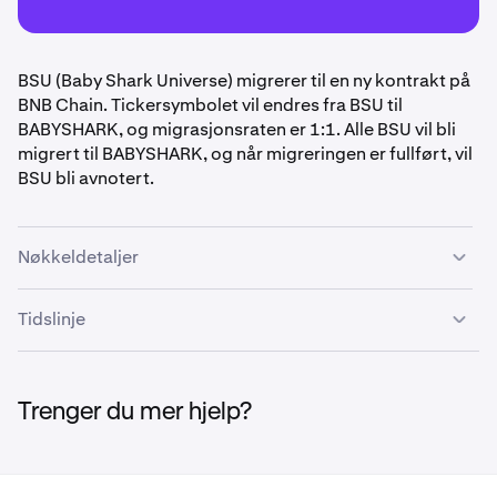
BSU (Baby Shark Universe) migrerer til en ny kontrakt på
BNB Chain. Tickersymbolet vil endres fra BSU til
BABYSHARK, og migrasjonsraten er 1:1. Alle BSU vil bli
migrert til BABYSHARK, og når migreringen er fullført, vil
BSU bli avnotert.
Nøkkeldetaljer
Migrasjonsforhold: 1 BSU : 1 BABYSHARK
Tidslinje
Gammel kontraktadresse:
0x1AeCab957bAD4C6e36DD29C3d3BB470c4C29
7. mai – 14. mai:
Migreringen vil bli utført i denne
768A
perioden, og handel/finansiering vil bli gjenåpnet.
Trenger du mer hjelp?
Ny kontraktadresse:
0x777BF78ad4546B61607A17BF4a1977dBbeA98c
28