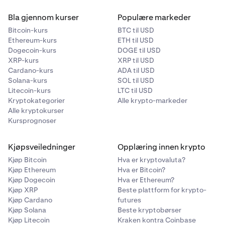
hjemstedsjurisdiksjon: EEA-bosatte:
Bla gjennom kurser
Populære markeder
https://www.kraken.com/legal/eea-terms
(inkludert
avsnitt 15). Alle andre kvalifiserte bosatte:
Bitcoin-kurs
BTC til USD
Ethereum-kurs
ETH til USD
https://www.kraken.com/legal/global-terms
.
Dogecoin-kurs
DOGE til USD
XRP-kurs
XRP til USD
Ved å delta godtar du disse bestemmelsene slik de
Cardano-kurs
ADA til USD
gjelder for ditt forhold til Kraken. Hvis du er usikker
Solana-kurs
SOL til USD
på hvilke Tjenestevilkår som gjelder for deg, besøk
Litecoin-kurs
LTC til USD
https://www.kraken.com/legal
.
Kryptokategorier
Alle krypto-markeder
Alle kryptokurser
Kursprognoser
Kjøpsveiledninger
Opplæring innen krypto
Kjøp Bitcoin
Hva er kryptovaluta?
Kjøp Ethereum
Hva er Bitcoin?
Kjøp Dogecoin
Hva er Ethereum?
Kjøp XRP
Beste plattform for krypto-
Kjøp Cardano
futures
Kjøp Solana
Beste kryptobørser
Kjøp Litecoin
Kraken kontra Coinbase