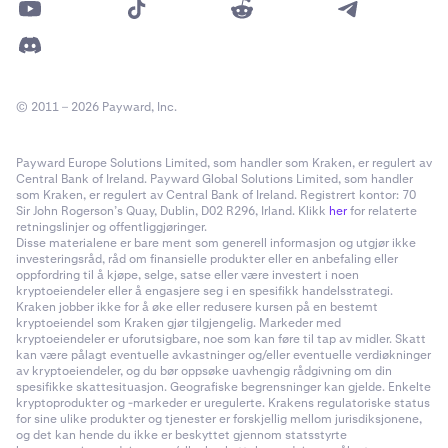
© 2011 – 2026 Payward, Inc.
Payward Europe Solutions Limited, som handler som Kraken, er regulert av
Central Bank of Ireland. Payward Global Solutions Limited, som handler
som Kraken, er regulert av Central Bank of Ireland. Registrert kontor: 70
Sir John Rogerson’s Quay, Dublin, D02 R296, Irland. Klikk
her
for relaterte
retningslinjer og offentliggjøringer.
Disse materialene er bare ment som generell informasjon og utgjør ikke
investeringsråd, råd om finansielle produkter eller en anbefaling eller
oppfordring til å kjøpe, selge, satse eller være investert i noen
kryptoeiendeler eller å engasjere seg i en spesifikk handelsstrategi.
Kraken jobber ikke for å øke eller redusere kursen på en bestemt
kryptoeiendel som Kraken gjør tilgjengelig. Markeder med
kryptoeiendeler er uforutsigbare, noe som kan føre til tap av midler. Skatt
kan være pålagt eventuelle avkastninger og/eller eventuelle verdiøkninger
av kryptoeiendeler, og du bør oppsøke uavhengig rådgivning om din
spesifikke skattesituasjon. Geografiske begrensninger kan gjelde. Enkelte
kryptoprodukter og -markeder er uregulerte. Krakens regulatoriske status
for sine ulike produkter og tjenester er forskjellig mellom jurisdiksjonene,
og det kan hende du ikke er beskyttet gjennom statsstyrte