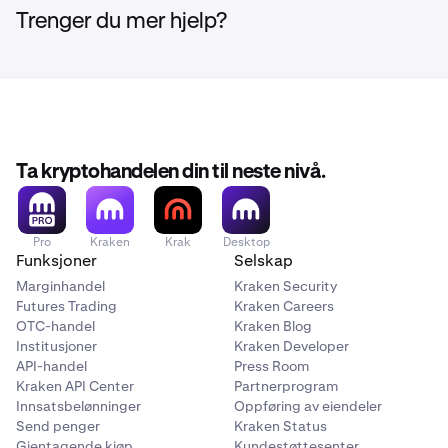
Trenger du mer hjelp?
Ta kryptohandelen din til neste nivå.
Pro
Kraken
Krak
Desktop
Funksjoner
Selskap
Marginhandel
Kraken Security
Futures Trading
Kraken Careers
OTC-handel
Kraken Blog
Institusjoner
Kraken Developer
API-handel
Press Room
Kraken API Center
Partnerprogram
Innsatsbelønninger
Oppføring av eiendeler
Send penger
Kraken Status
Gjentagende kjøp
Kundestøttesenter