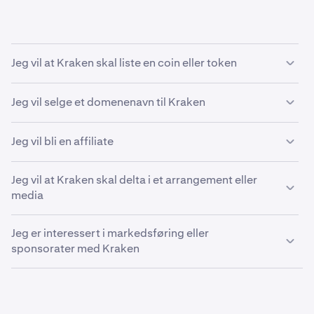
Jeg vil at Kraken skal liste en coin eller token
Hvis du ønsker at Kraken skal liste en ny coin eller token,
Jeg vil selge et domenenavn til Kraken
vennligst se
vår artikkel om forespørsler om nye tokens.
Som en policy kjøper Kraken ikke domenenavn, og vi vil
Jeg vil bli en affiliate
ikke svare på salgsforespørsler for domenenavn.
Kraken tilbyr gjerne et bransjeledende affiliate-program.
Jeg vil at Kraken skal delta i et arrangement eller
Detaljer om programmet finner du i vår
artikkel om
media
affiliate-programmet.
For intervjuforespørsler, logoer, podkaster eller
Jeg er interessert i markedsføring eller
konferanseopptredener, vennligst kontakt
sponsorater med Kraken
press@kraken.com
.
For å diskutere markedsføring, innhold eller
sponsorinitiativer, vennligst kontakt
marketing@kraken.com
.