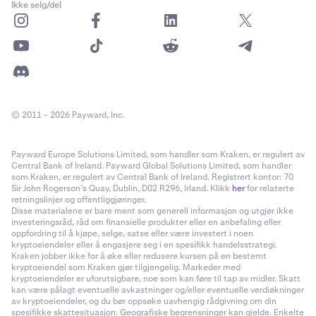
Ikke selg/del
© 2011 – 2026 Payward, Inc.
Payward Europe Solutions Limited, som handler som Kraken, er regulert av
Central Bank of Ireland. Payward Global Solutions Limited, som handler
som Kraken, er regulert av Central Bank of Ireland. Registrert kontor: 70
Sir John Rogerson’s Quay, Dublin, D02 R296, Irland. Klikk
her
for relaterte
retningslinjer og offentliggjøringer.
Disse materialene er bare ment som generell informasjon og utgjør ikke
investeringsråd, råd om finansielle produkter eller en anbefaling eller
oppfordring til å kjøpe, selge, satse eller være investert i noen
kryptoeiendeler eller å engasjere seg i en spesifikk handelsstrategi.
Kraken jobber ikke for å øke eller redusere kursen på en bestemt
kryptoeiendel som Kraken gjør tilgjengelig. Markeder med
kryptoeiendeler er uforutsigbare, noe som kan føre til tap av midler. Skatt
kan være pålagt eventuelle avkastninger og/eller eventuelle verdiøkninger
av kryptoeiendeler, og du bør oppsøke uavhengig rådgivning om din
spesifikke skattesituasjon. Geografiske begrensninger kan gjelde. Enkelte