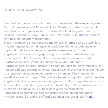
© 2011 – 2026 Payward, Inc.
Payward Europe Solutions Limited, som handler som Kraken, er regulert av
Central Bank of Ireland. Payward Global Solutions Limited, som handler
som Kraken, er regulert av Central Bank of Ireland. Registrert kontor: 70
Sir John Rogerson’s Quay, Dublin, D02 R296, Irland. Klikk
her
for relaterte
retningslinjer og offentliggjøringer.
Disse materialene er bare ment som generell informasjon og utgjør ikke
investeringsråd, råd om finansielle produkter eller en anbefaling eller
oppfordring til å kjøpe, selge, satse eller være investert i noen
kryptoeiendeler eller å engasjere seg i en spesifikk handelsstrategi.
Kraken jobber ikke for å øke eller redusere kursen på en bestemt
kryptoeiendel som Kraken gjør tilgjengelig. Markeder med
kryptoeiendeler er uforutsigbare, noe som kan føre til tap av midler. Skatt
kan være pålagt eventuelle avkastninger og/eller eventuelle verdiøkninger
av kryptoeiendeler, og du bør oppsøke uavhengig rådgivning om din
spesifikke skattesituasjon. Geografiske begrensninger kan gjelde. Enkelte
kryptoprodukter og -markeder er uregulerte. Krakens regulatoriske status
for sine ulike produkter og tjenester er forskjellig mellom jurisdiksjonene,
og det kan hende du ikke er beskyttet gjennom statsstyrte
kompensasjonsordninger og/eller beskyttelsesordninger pålagt av
myndighetene. Se juridiske offentliggjøringer per jurisdiksjon (
her
).