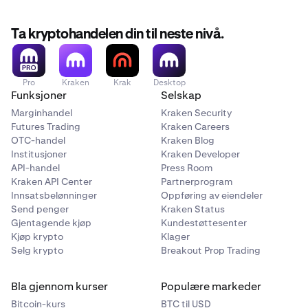
artikkelen
.
Ta kryptohandelen din til neste nivå.
Pro
Kraken
Krak
Desktop
Funksjoner
Selskap
Marginhandel
Kraken Security
Futures Trading
Kraken Careers
OTC-handel
Kraken Blog
Institusjoner
Kraken Developer
API-handel
Press Room
Kraken API Center
Partnerprogram
Innsatsbelønninger
Oppføring av eiendeler
Send penger
Kraken Status
Gjentagende kjøp
Kundestøttesenter
Kjøp krypto
Klager
Selg krypto
Breakout Prop Trading
Bla gjennom kurser
Populære markeder
Bitcoin-kurs
BTC til USD